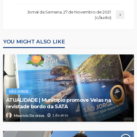
Jornal da Semana, 27 de Novembro de 2021.
(c/áudio)
YOU MIGHT ALSO LIKE
SÃO JORGE
ATUALIDADE | Município promove Velas na
revistade bordo da SATA
1 dia atrás
Mauricio De Jesus