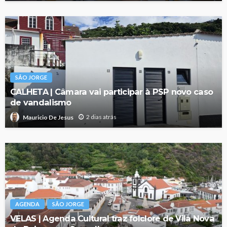
SÃO JORGE
CALHETA | Câmara vai participar à PSP novo caso
de vandalismo
2 dias atrás
Mauricio De Jesus
AGENDA
SÃO JORGE
VELAS | Agenda Cultural traz folclore de Vila Nova