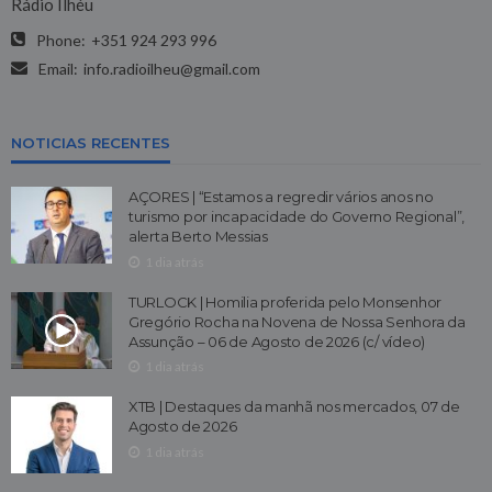
Rádio Ilhéu
Phone:
+351 924 293 996
Email:
info.radioilheu@gmail.com
NOTICIAS RECENTES
AÇORES | “Estamos a regredir vários anos no
turismo por incapacidade do Governo Regional”,
alerta Berto Messias
1 dia atrás
TURLOCK | Homilia proferida pelo Monsenhor
Gregório Rocha na Novena de Nossa Senhora da
Assunção – 06 de Agosto de 2026 (c/ vídeo)
1 dia atrás
XTB | Destaques da manhã nos mercados, 07 de
Agosto de 2026
1 dia atrás