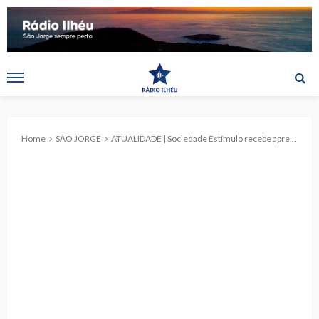
Home
SÃO JORGE
ATUALIDADE | Sociedade Estímulo recebe apresentação do livro “Anais do Município da Calheta (S. Jorge) 1885 a 1910”