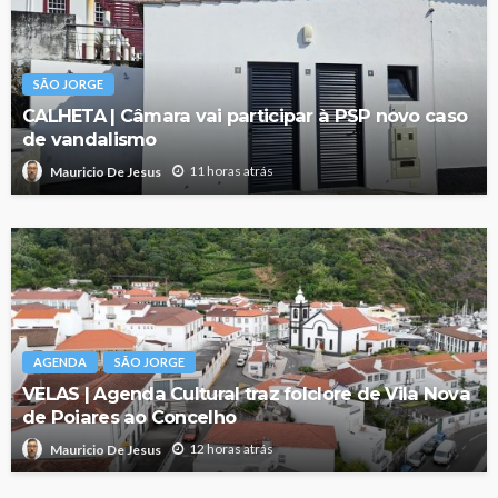
SÃO JORGE
CALHETA | Câmara vai participar à PSP novo caso
de vandalismo
11 horas atrás
Mauricio De Jesus
AGENDA
SÃO JORGE
VELAS | Agenda Cultural traz folclore de Vila Nova
de Poiares ao Concelho
12 horas atrás
Mauricio De Jesus