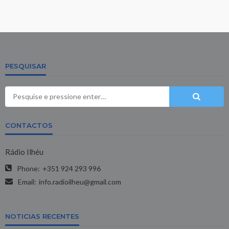
PESQUISAR
CONTACTOS
Rádio Ilhéu
Phone:
+351 924 293 996
Email:
info.radioilheu@gmail.com
NOTICIAS RECENTES