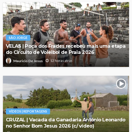
SÃO JORGE
VELAS | Poça dos Frades recebeu mais uma etapa
do Circuito de Voleibol de Praia 2026
12 horas atrás
Mauricio De Jesus
VÍDEOS | REPORTAGENS
CRUZAL | Vacada da Ganadaria António Leonardo
no Senhor Bom Jesus 2026 (c/ vídeo)