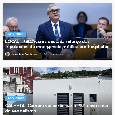
SÃO JORGE
LOCAL | PSD/Açores destaca reforço das
tripulações da emergência médica pré-hospitalar
18 horas atrás
Mauricio De Jesus
SÃO JORGE
CALHETA | Câmara vai participar à PSP novo caso
de vandalismo