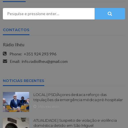
CONTACTOS
Rádio Ilhéu
Phone:
+351 924 293 996
Email:
info.radioilheu@gmail.com
NOTICIAS RECENTES
LOCAL | PSD/Açores destaca reforço das
tripulações da emergência médica pré-hospitalar
18 horas atrás
ATUALIDADE | Suspeito de violação e violência
doméstica detido em São Miguel