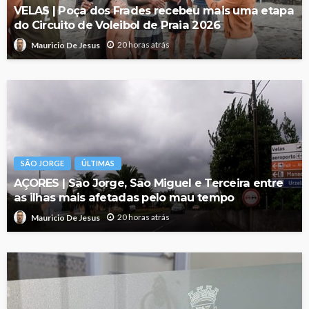
VELAS | Poça dos Frades recebeu mais uma etapa
do Circuito de Voleibol de Praia 2026
20 horas atrás
Mauricio De Jesus
SÃO JORGE
ÚLTIMAS
AÇORES | São Jorge, São Miguel e Terceira entre
as ilhas mais afetadas pelo mau tempo
20 horas atrás
Mauricio De Jesus