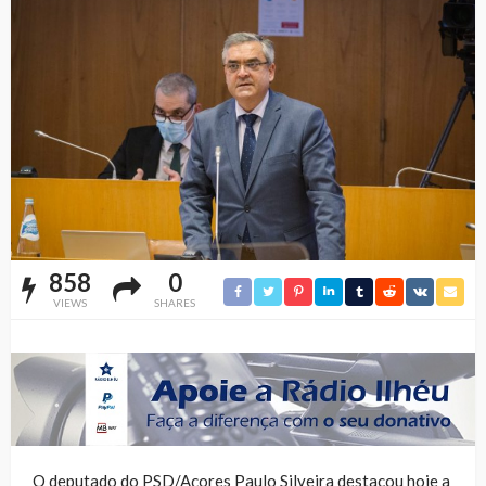
858
0
VIEWS
SHARES
O deputado do PSD/Açores Paulo Silveira destacou hoje a