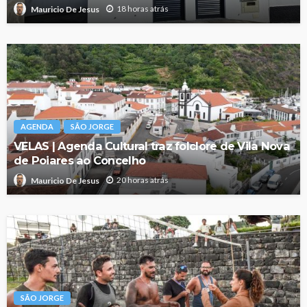
18 horas atrás
Mauricio De Jesus
AGENDA
SÃO JORGE
VELAS | Agenda Cultural traz folclore de Vila Nova
de Poiares ao Concelho
20 horas atrás
Mauricio De Jesus
SÃO JORGE