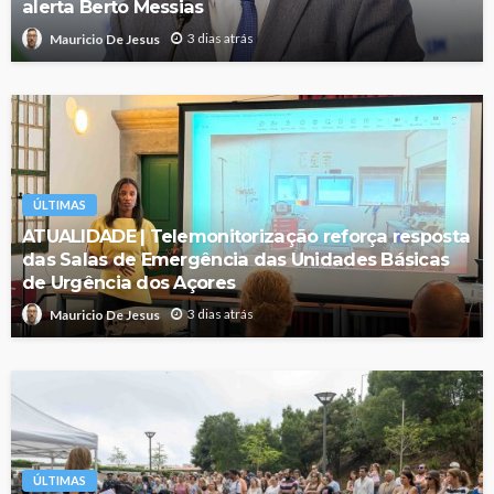
alerta Berto Messias
3 dias atrás
Mauricio De Jesus
ÚLTIMAS
ATUALIDADE | Telemonitorização reforça resposta
das Salas de Emergência das Unidades Básicas
de Urgência dos Açores
3 dias atrás
Mauricio De Jesus
ÚLTIMAS