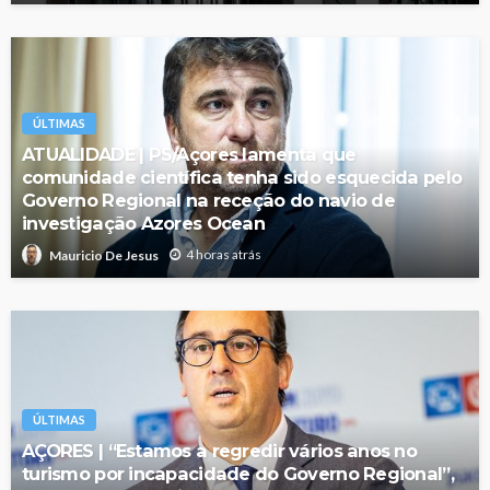
ÚLTIMAS
ATUALIDADE | PS/Açores lamenta que
comunidade científica tenha sido esquecida pelo
Governo Regional na receção do navio de
investigação Azores Ocean
4 horas atrás
Mauricio De Jesus
ÚLTIMAS
AÇORES | “Estamos a regredir vários anos no
turismo por incapacidade do Governo Regional”,