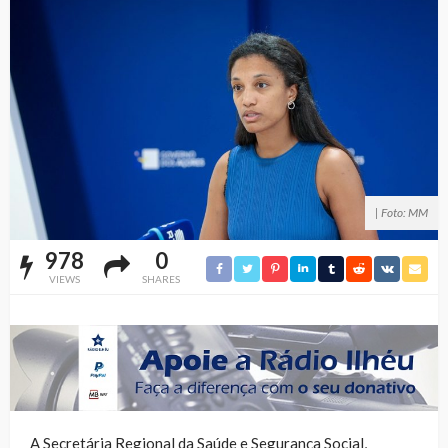
| Foto: MM
978
0
VIEWS
SHARES
A Secretária Regional da Saúde e Segurança Social,