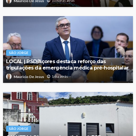
10 horas atrás
Mauricio De Jesus
SÃO JORGE
LOCAL | PSD/Açores destaca reforço das
tripulações da emergência médica pré-hospitalar
1 dia atrás
Mauricio De Jesus
SÃO JORGE