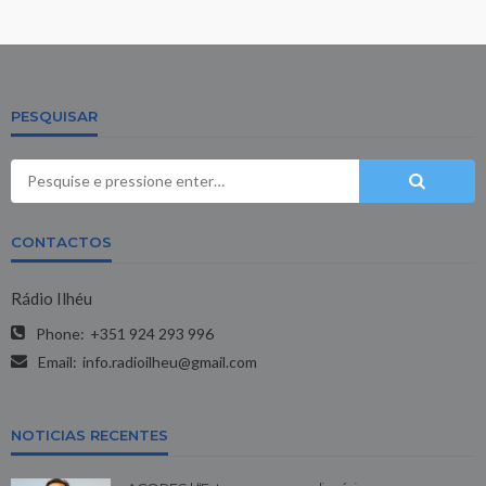
PESQUISAR
CONTACTOS
Rádio Ilhéu
Phone:
+351 924 293 996
Email:
info.radioilheu@gmail.com
NOTICIAS RECENTES