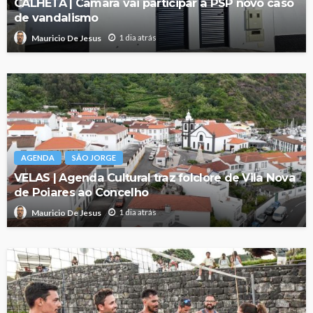
CALHETA | Câmara vai participar à PSP novo caso
de vandalismo
1 dia atrás
Mauricio De Jesus
AGENDA
SÃO JORGE
VELAS | Agenda Cultural traz folclore de Vila Nova
de Poiares ao Concelho
1 dia atrás
Mauricio De Jesus