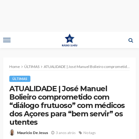
Home
ÚLTIMAS
ATUALIDADE | José Manuel Bolieiro comprometido com “diálogo frutuoso” com médicos dos Açores para “bem servir” os utentes
ÚLTIMAS
ATUALIDADE | José Manuel
Bolieiro comprometido com
“diálogo frutuoso” com médicos
dos Açores para “bem servir” os
utentes
3 anos atrás
No tags
Mauricio De Jesus