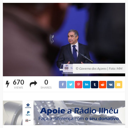
© Governo dos Açores | Foto: MM
670
0
VIEWS
SHARES