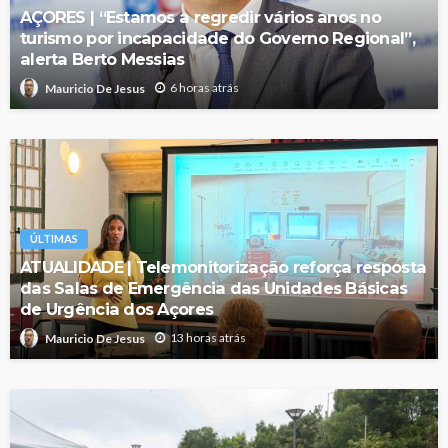
AÇORES | “Estamos a regredir vários anos no
turismo por incapacidade do Governo Regional”,
alerta Berto Messias
6 horas atrás
Mauricio De Jesus
ÚLTIMAS
ATUALIDADE | Telemonitorização reforça resposta
das Salas de Emergência das Unidades Básicas
de Urgência dos Açores
13 horas atrás
Mauricio De Jesus