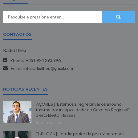
CONTACTOS
Rádio Ilhéu
Phone:
+351 924 293 996
Email:
info.radioilheu@gmail.com
NOTICIAS RECENTES
AÇORES | “Estamos a regredir vários anos no
turismo por incapacidade do Governo Regional”,
alerta Berto Messias
6 horas atrás
TURLOCK | Homilia proferida pelo Monsenhor