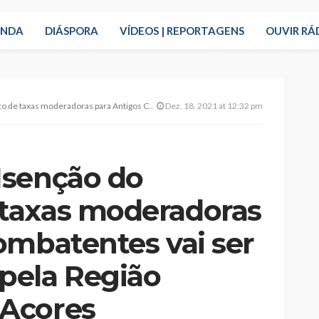
ENDA
DIÁSPORA
VÍDEOS | REPORTAGENS
OUVIR RÁ
tigos Combatentes vai ser implementada pela Região Autónoma dos Açores
Dez. 18, 2021 at 12:32 pm
Isenção do
taxas moderadoras
ombatentes vai ser
pela Região
Açores