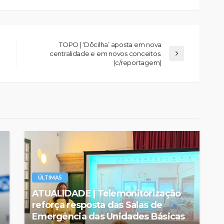
TOPO | ‘Dôcilha’ aposta em nova
centralidade e em novos conceitos.
(c/reportagem)
ÚLTIMAS
ATUALIDADE | Telemonitorização
reforça resposta das Salas de
Emergência das Unidades Básicas