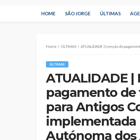
HOME
SÃO JORGE
ÚLTIMAS
AG
Home
ÚLTIMAS
ATUALIDADE | Isenção do pagamento de taxas moderadoras para An
ÚLTIMAS
ATUALIDADE | 
pagamento de 
para Antigos C
implementada 
Autónoma dos 