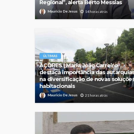
Regional”, alerta Berto Messias
Mauricio De Jesus
14 horas atrás
ÚLTIMAS
AÇORES | Maria João Carreiro
destaca importância das autarquia
na diversificação de novas soluçõe
habitacionais
Mauricio De Jesus
21 horas atrás