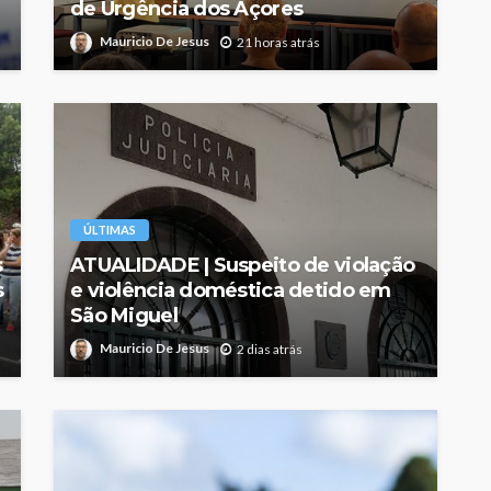
de Urgência dos Açores
Mauricio De Jesus
21 horas atrás
ÚLTIMAS
s
ATUALIDADE | Suspeito de violação
s
e violência doméstica detido em
São Miguel
Mauricio De Jesus
2 dias atrás