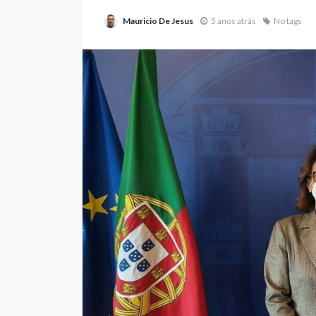
Mauricio De Jesus
5 anos atrás
No tags