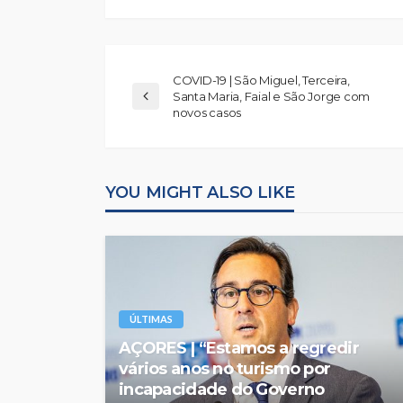
COVID-19 | São Miguel, Terceira,
Santa Maria, Faial e São Jorge com
novos casos
YOU MIGHT ALSO LIKE
ÚLTIMAS
AÇORES | “Estamos a regredir
vários anos no turismo por
incapacidade do Governo