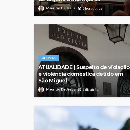
Mauricio De Jesus
6 horas atrás
ÚLTIMAS
ATUALIDADE | Suspeito de violação
e violência doméstica detido em
São Miguel
Mauricio De Jesus
1 dia atrás