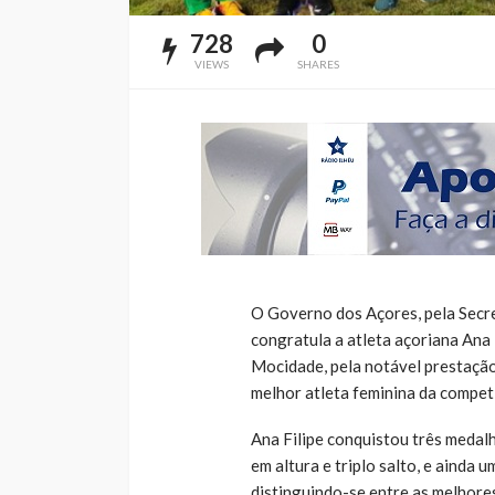
728
0
VIEWS
SHARES
O Governo dos Açores, pela Secre
congratula a atleta açoriana Ana 
Mocidade, pela notável prestaçã
melhor atleta feminina da compet
Ana Filipe conquistou três medalh
em altura e triplo salto, e ainda
distinguindo-se entre as melhore