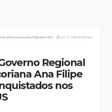
a Ana Filipe pelos títulos conquistados nos Mundiais VIRTUS
Out. 17, 2025 at 4:47 pm
Governo Regional
açoriana Ana Filipe
onquistados nos
US