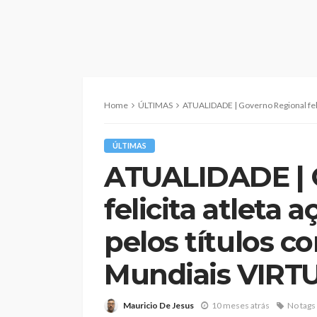
Home
ÚLTIMAS
ATUALIDADE | Governo Regional felicita atleta açorian
ÚLTIMAS
ATUALIDADE | 
felicita atleta 
pelos títulos c
Mundiais VIRT
Mauricio De Jesus
10 meses atrás
No tags