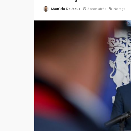
Mauricio De Jesus
5 anos atrás
No tags