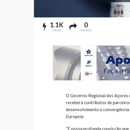
1.1K
0
VIEWS
SHARES
O Governo Regional dos Açores 
receberá contributos de parceiros
desenvolvimento e convergência s
Europeia.
“É nossa profunda convicção que 