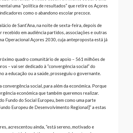
ental uma “política de resultados” que retire os Açores
 indicadores como o abandono escolar precoce.
lácio de Sant’Ana, na noite de sexta-feira, depois de
r recebido em audiência partidos, associações e outras
ma Operacional Açores 2030, cuja anteproposta está já
próximo quadro comunitário de apoio – 561 milhões de
uros – vai ser dedicado à “convergência social” do
mo a educação ou a saúde, prosseguiu o governante.
a convergência social, para além da económica. Porque
vergência económica que também queremos realizar.
 do Fundo do Social Europeu, bem como uma parte
[Fundo Europeu de Desenvolvimento Regional]” a estas
es, acrescentou ainda, “está sereno, motivado e