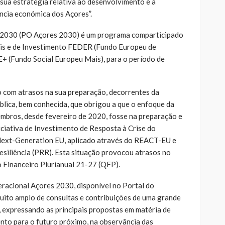
ua estratégia relativa ao desenvolvimento e à
ncia económica dos Açores”.
2030 (PO Açores 2030) é um programa comparticipado
is e de Investimento FEDER (Fundo Europeu de
+ (Fundo Social Europeu Mais), para o período de
 com atrasos na sua preparação, decorrentes da
blica, bem conhecida, que obrigou a que o enfoque da
mbros, desde fevereiro de 2020, fosse na preparação e
iativa de Investimento de Resposta à Crise do
 Next-Generation EU, aplicado através do REACT-EU e
siliência (PRR). Esta situação provocou atrasos no
 Financeiro Plurianual 21-27 (QFP).
acional Açores 2030, disponível no Portal do
uito amplo de consultas e contribuições de uma grande
, expressando as principais propostas em matéria de
ento para o futuro próximo, na observância das