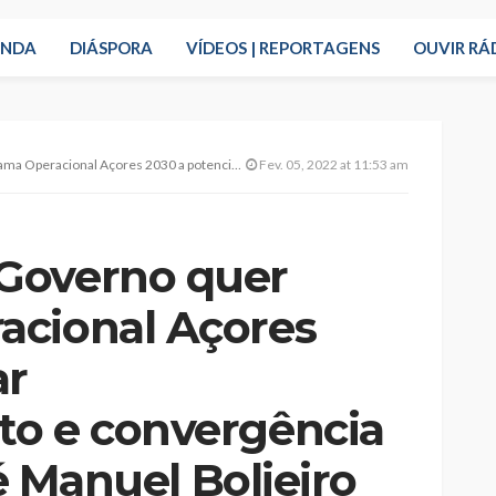
ENDA
DIÁSPORA
VÍDEOS | REPORTAGENS
OUVIR RÁ
enciar desenvolvimento e convergência social, frisa José Manuel Bolieiro
Fev. 05, 2022 at 11:53 am
Governo quer
acional Açores
ar
to e convergência
sé Manuel Bolieiro