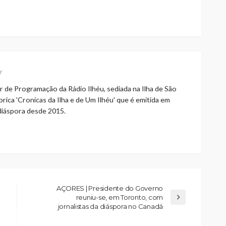
r
r de Programação da Rádio Ilhéu, sediada na Ilha de São
rica 'Cronicas da Ilha e de Um Ilhéu' que é emitida em
 diáspora desde 2015.
AÇORES | Presidente do Governo
reuniu-se, em Toronto, com
jornalistas da diáspora no Canadá