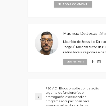
ADD A COMMENT
Mauricio De Jesus
Edito
Maurício de Jesus é o Direto
Jorge. É também autor da rub
rádios locais, regionais e da
VIEW ALL POSTS
REGIÃO | Bloco propõe contratação
urgente de funcionários e
prorrogação excecional de
programas ocupacionais para
assegurar início do ano letivo