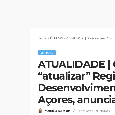
Home
ÚLTIMAS
ATUALIDADE | Governo quer “atualizar” Regime Jurídico 
ÚLTIMAS
ATUALIDADE | 
“atualizar” Reg
Desenvolviment
Açores, anunci
Mauricio De Jesus
4 anos atrás
No tags