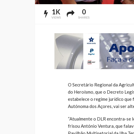
1K
0
VIEWS
SHARES
O Secretário Regional da Agricu
do Heroísmo, que o Decreto Legis
estabelece o regime jurídico que 
Autónoma dos Açores, vai ser alte
“Atualmente o DLR encontra-se lo
frisou António Ventura, que fal
Pavilhão Multisetorial da Ilha Ter