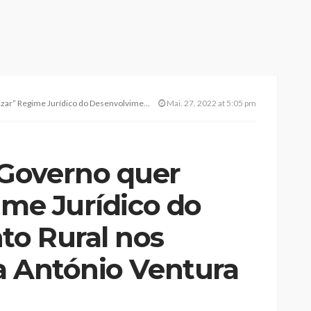
do Desenvolvimento Rural nos Açores, anuncia António Ventura
Mai. 27, 2022 at 5:05 pm
Governo quer
ime Jurídico do
o Rural nos
a António Ventura