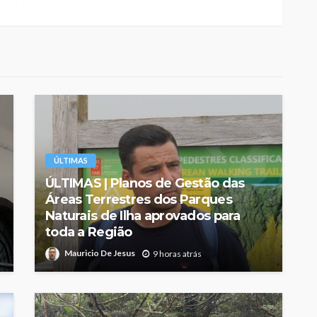
ÚLTIMAS
ÚLTIMAS | Planos de Gestão das
Áreas Terrestres dos Parques
Naturais de Ilha aprovados para
toda a Região
Mauricio De Jesus
9 horas atrás