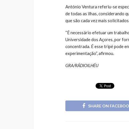
António Ventura referiu-se espe
de todas as ilhas, considerando 
que são cada vez mais solicitados
“É necessário efetuar um trabalh
Universidade dos Açores, por form
concentrada. É esse tripé pode e
experimentação”, afirmou.
GRA/RÁDIOILHÉU
SHARE ON FACEBO