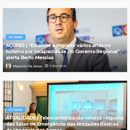
ÚLTIMAS
AÇORES | “Estamos a regredir vários anos no
turismo por incapacidade do Governo Regional”,
alerta Berto Messias
3 dias atrás
Mauricio De Jesus
ÚLTIMAS
ATUALIDADE | Telemonitorização reforça resposta
das Salas de Emergência das Unidades Básicas