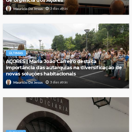
de Urgência dos Açores
3 dias atrás
Mauricio De Jesus
ÚLTIMAS
AÇORES | Maria João Carreiro destaca
importância das autarquias na diversificação de
novas soluções habitacionais
3 dias atrás
Mauricio De Jesus