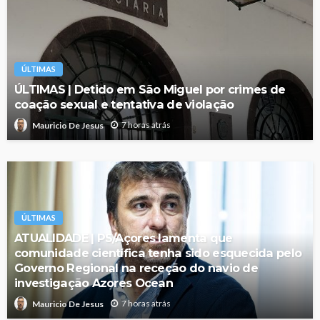
ÚLTIMAS
ÚLTIMAS | Detido em São Miguel por crimes de
coação sexual e tentativa de violação
7 horas atrás
Mauricio De Jesus
ÚLTIMAS
ATUALIDADE | PS/Açores lamenta que
comunidade científica tenha sido esquecida pelo
Governo Regional na receção do navio de
investigação Azores Ocean
7 horas atrás
Mauricio De Jesus