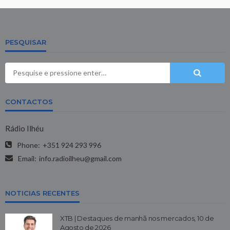
PESQUISAR
CONTACTOS
Rádio Ilhéu
Phone:
+351 924 293 996
Email:
info.radioilheu@gmail.com
NOTICIAS RECENTES
XTB | Destaques de manhã nos mercados, 10 de
Agosto de 2026