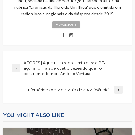
Ilhéu, sediada na Ilha de São Jorge. É também autor da
rubrica 'Cronicas da Ilha e de Um Ilhéu' que é emitida em
rádios locais, regionais e da diáspora desde 2015.
VIEW ALL POSTS
AÇORES | Agricultura representa para o PIB
açoriano mais de quatro vezes do que no
continente, lembra António Ventura
Efemérides de 12 de Maio de 2022. (c/áudio)
YOU MIGHT ALSO LIKE