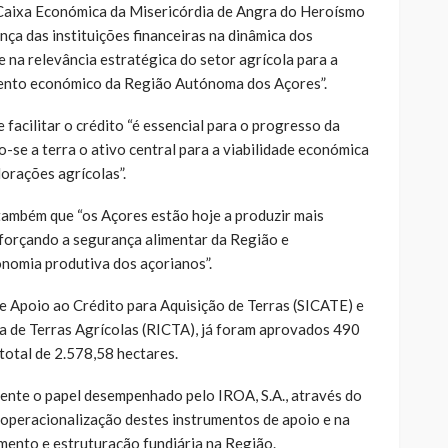
Caixa Económica da Misericórdia de Angra do Heroísmo
ança das instituições financeiras na dinâmica dos
 na relevância estratégica do setor agrícola para a
mento económico da Região Autónoma dos Açores”.
facilitar o crédito “é essencial para o progresso da
-se a terra o ativo central para a viabilidade económica
lorações agrícolas”.
também que “os Açores estão hoje a produzir mais
reforçando a segurança alimentar da Região e
nomia produtiva dos açorianos”.
e Apoio ao Crédito para Aquisição de Terras (SICATE) e
a de Terras Agrícolas (RICTA), já foram aprovados 490
otal de 2.578,58 hectares.
ente o papel desempenhado pelo IROA, S.A., através do
a operacionalização destes instrumentos de apoio e na
mento e estruturação fundiária na Região.