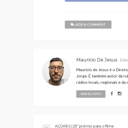
ADD A COMMENT
Mauricio De Jesus
Edito
Maurício de Jesus é o Direto
Jorge. É também autor da rub
rádios locais, regionais e da
VIEW ALL POSTS
AÇORES | 25º prémio para o filme