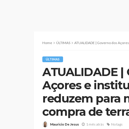
Home
ÚLTIMAS
ATUALIDADE | Governo dos Açores e instituições financei
ÚLTIMAS
ATUALIDADE | 
Açores e instit
reduzem para m
compra de terra
Mauricio De Jesus
1 mês atrás
No tags