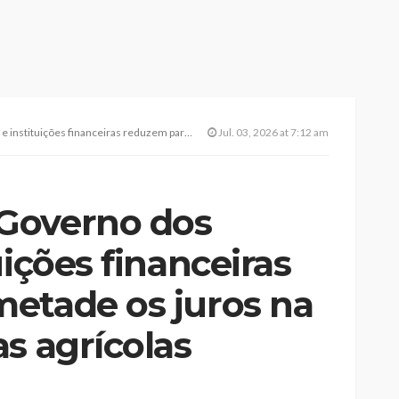
ras reduzem para metade os juros na compra de terras agrícolas
Jul. 03, 2026 at 7:12 am
Governo dos
uições financeiras
etade os juros na
s agrícolas