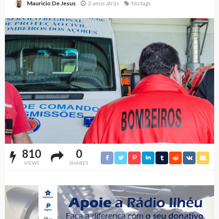
2 anos atrás
No tags
Mauricio De Jesus
810
0
VIEWS
SHARES