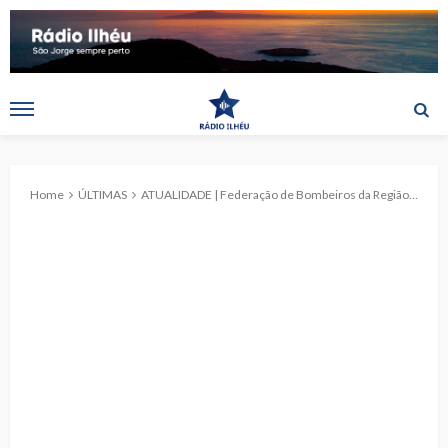
Home
ÚLTIMAS
ATUALIDADE | Federação de Bombeiros da Região Autónoma dos Açores congratula Parlamento pela aprovação do Modelo de Financiamento das Associações