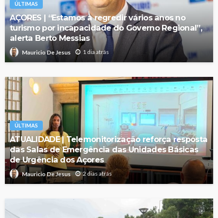
ÚLTIMAS
AÇORES | “Estamos a regredir vários anos no
turismo por incapacidade do Governo Regional”,
alerta Berto Messias
1 dia atrás
Mauricio De Jesus
ÚLTIMAS
ATUALIDADE | Telemonitorização reforça resposta
das Salas de Emergência das Unidades Básicas
de Urgência dos Açores
2 dias atrás
Mauricio De Jesus