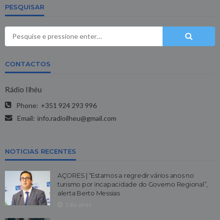
PESQUISAR
CONTACTOS
Rádio Ilhéu
Phone:
+351 924 293 996
Email:
info.radioilheu@gmail.com
NOTICIAS RECENTES
AÇORES | “Estamos a regredir vários anos no
turismo por incapacidade do Governo Regional”,
alerta Berto Messias
1 dia atrás