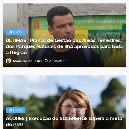
ÚLTIMAS
ÚLTIMAS | Planos de Gestão das Áreas Terrestres
dos Parques Naturais de Ilha aprovados para toda
a Região
2 dias atrás
Mauricio De Jesus
ÚLTIMAS
AÇORES | Execução do SOLENERGE supera a meta
do PRR