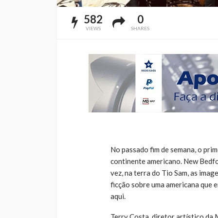
582
0
VIEWS
SHARES
No passado fim de semana, o primei
continente americano. New Bedfor
vez, na terra do Tio Sam, as image
ficção sobre uma americana que e
aqui.
Terry Costa, diretor artístico da