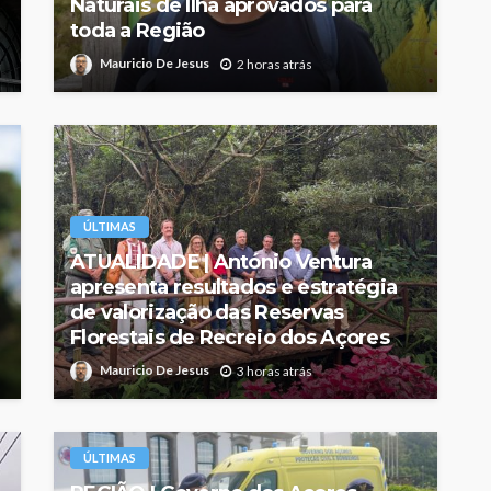
Naturais de Ilha aprovados para
toda a Região
Mauricio De Jesus
2 horas atrás
ÚLTIMAS
ATUALIDADE | António Ventura
apresenta resultados e estratégia
de valorização das Reservas
Florestais de Recreio dos Açores
Mauricio De Jesus
3 horas atrás
ÚLTIMAS