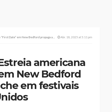
 Bedford propaga avalanche em festivais pelos Estados Unidos
Abr. 18, 2025 at 5:11 pm
streia americana
” em New Bedford
che em festivais
Unidos