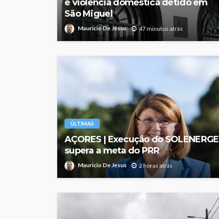
e violência doméstica detido em
São Miguel
Mauricio De Jesus
47 minutos atrás
ÚLTIMAS
AÇORES | Execução do SOLENERGE
supera a meta do PRR
Mauricio De Jesus
2 horas atrás