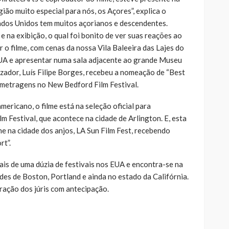
ião muito especial para nós, os Açores”, explica o
ados Unidos tem muitos açorianos e descendentes.
 na exibição, o qual foi bonito de ver suas reações ao
r o filme, com cenas da nossa Vila Baleeira das Lajes do
EUA e apresentar numa sala adjacente ao grande Museu
izador, Luís Filipe Borges, recebeu a nomeação de “Best
-metragens no New Bedford Film Festival.
mericano, o filme está na seleção oficial para
m Festival, que acontece na cidade de Arlington. E, esta
e na cidade dos anjos, LA Sun Film Fest, recebendo
rt”.
ais de uma dúzia de festivais nos EUA e encontra-se na
ades de Boston, Portland e ainda no estado da Califórnia.
ração dos júris com antecipação.