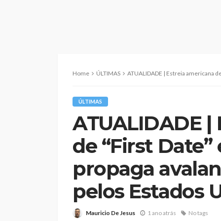
Home
ÚLTIMAS
ATUALIDADE | Estreia americana de “First Date” em New
ÚLTIMAS
ATUALIDADE | E
de “First Date
propaga avalan
pelos Estados 
Mauricio De Jesus
1 ano atrás
No tags