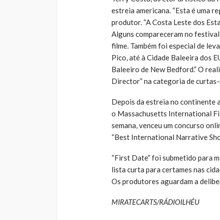
estreia americana. “Esta é uma reg
produtor. “A Costa Leste dos Est
Alguns compareceram no festival e
filme. Também foi especial de leva
Pico, até à Cidade Baleeira dos 
Baleeiro de New Bedford.” O real
Director” na categoria de curtas
Depois da estreia no continente a
o Massachusetts International Fil
semana, venceu um concurso onlin
“Best International Narrative Sho
“First Date” foi submetido para m
lista curta para certames nas cid
Os produtores aguardam a delibe
MIRATECARTS/RÁDIOILHÉU