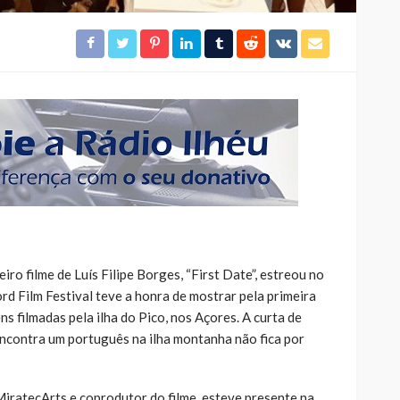
ro filme de Luís Filipe Borges, “First Date”, estreou no
d Film Festival teve a honra de mostrar pela primeira
ns filmadas pela ilha do Pico, nos Açores. A curta de
ncontra um português na ilha montanha não fica por
 MiratecArts e coprodutor do filme, esteve presente na