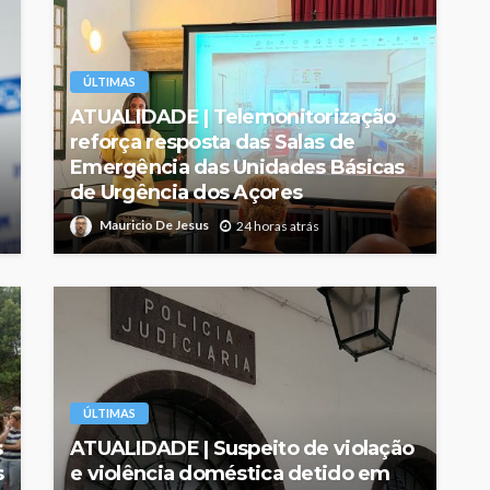
ÚLTIMAS
ATUALIDADE | Telemonitorização
reforça resposta das Salas de
Emergência das Unidades Básicas
de Urgência dos Açores
Mauricio De Jesus
24 horas atrás
ÚLTIMAS
s
ATUALIDADE | Suspeito de violação
s
e violência doméstica detido em