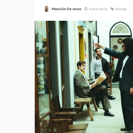
Mauricio De Jesus
4 anos atrás
No tags