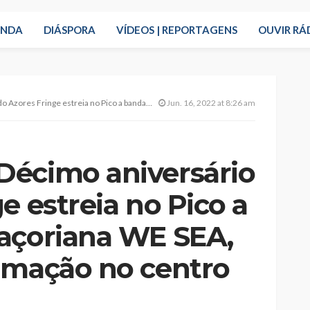
ENDA
DIÁSPORA
VÍDEOS | REPORTAGENS
OUVIR RÁ
 banda musical açoriana WE SEA, entre muita animação no centro da Madalena
Jun. 16, 2022 at 8:26 am
Décimo aniversário
e estreia no Pico a
açoriana WE SEA,
imação no centro