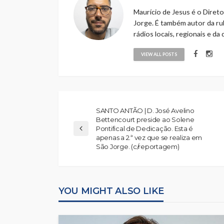
Maurício de Jesus é o Direto
Jorge. É também autor da rub
rádios locais, regionais e da
VIEW ALL POSTS
SANTO ANTÃO | D. José Avelino
Bettencourt preside ao Solene
Pontifical de Dedicação. Esta é
apenas a 2.ª vez que se realiza em
São Jorge. (c/reportagem)
YOU MIGHT ALSO LIKE