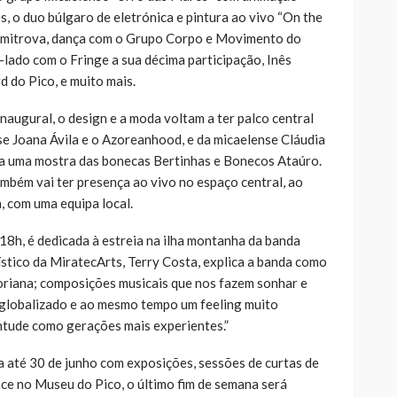
, o duo búlgaro de eletrónica e pintura ao vivo “On the
 Dimitrova, dança com o Grupo Corpo e Movimento do
a-lado com o Fringe a sua décima participação, Inês
 do Pico, e muito mais.
inaugural, o design e a moda voltam a ter palco central
se Joana Ávila e o Azoreanhood, e da micaelense Cláudia
a uma mostra das bonecas Bertinhas e Bonecos Ataúro.
ambém vai ter presença ao vivo no espaço central, ao
, com uma equipa local.
18h, é dedicada à estreia na ilha montanha da banda
ístico da MiratecArts, Terry Costa, explica a banda como
riana; composições musicais que nos fazem sonhar e
 globalizado e ao mesmo tempo um feeling muito
entude como gerações mais experientes.”
a até 30 de junho com exposições, sessões de curtas de
nce no Museu do Pico, o último fim de semana será