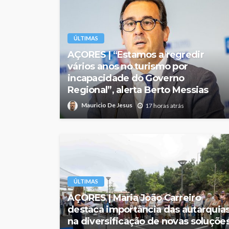
ÚLTIMAS
AÇORES | “Estamos a regredir
vários anos no turismo por
incapacidade do Governo
Regional”, alerta Berto Messias
Mauricio De Jesus
17 horas atrás
ÚLTIMAS
AÇORES | Maria João Carreiro
destaca importância das autarquia
na diversificação de novas soluçõe