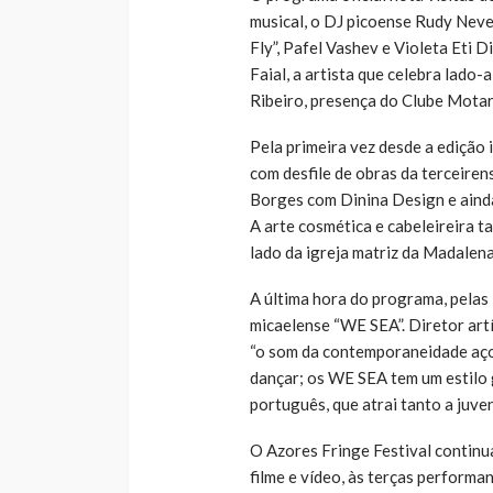
musical, o DJ picoense Rudy Neves
Fly”, Pafel Vashev e Violeta Eti
Faial, a artista que celebra lado-
Ribeiro, presença do Clube Motard
Pela primeira vez desde a edição 
com desfile de obras da terceiren
Borges com Dinina Design e aind
A arte cosmética e cabeleireira t
lado da igreja matriz da Madalena
A última hora do programa, pelas 
micaelense “WE SEA”. Diretor art
“o som da contemporaneidade aço
dançar; os WE SEA tem um estilo
português, que atrai tanto a juv
O Azores Fringe Festival continu
filme e vídeo, às terças performa