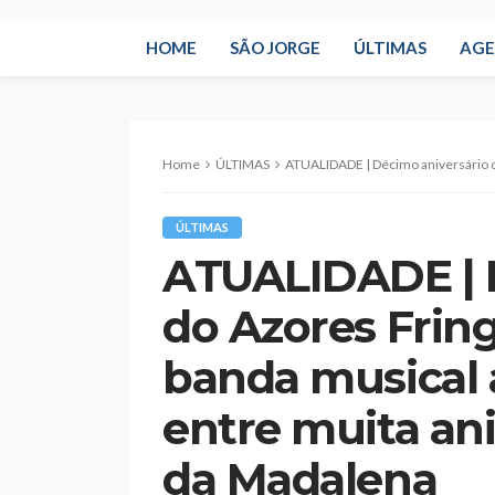
HOME
SÃO JORGE
ÚLTIMAS
AG
Home
ÚLTIMAS
ATUALIDADE | Décimo aniversário do Azores Fringe estreia no Pico a
ÚLTIMAS
ATUALIDADE | 
do Azores Fring
banda musical 
entre muita an
da Madalena