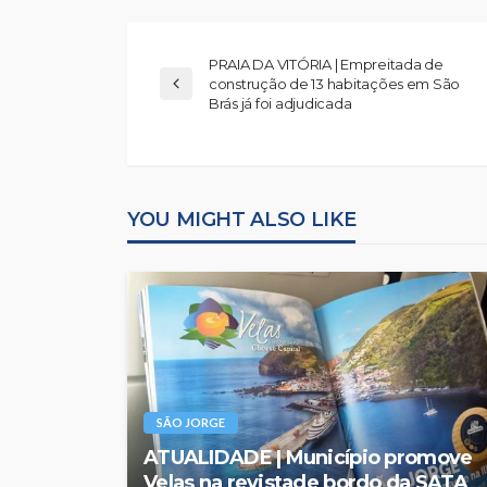
PRAIA DA VITÓRIA | Empreitada de
construção de 13 habitações em São
Brás já foi adjudicada
YOU MIGHT ALSO LIKE
SÃO JORGE
ATUALIDADE | Município promove
Velas na revistade bordo da SATA