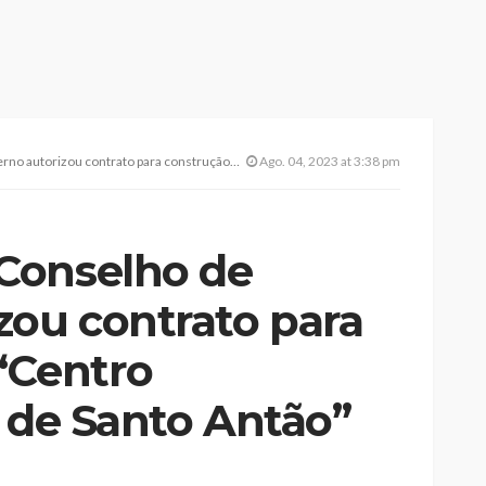
a construção do “Centro Intergeracional de Santo Antão” em São Jorge
Ago. 04, 2023 at 3:38 pm
Conselho de
zou contrato para
“Centro
l de Santo Antão”