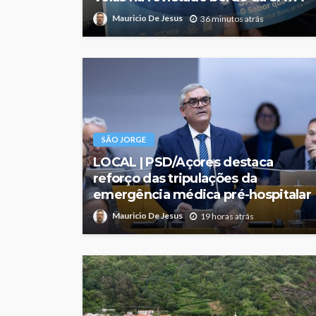
Mauricio De Jesus
36 minutos atrás
SÃO JORGE
LOCAL | PSD/Açores destaca
reforço das tripulações da
emergência médica pré-hospitalar
Mauricio De Jesus
19 horas atrás