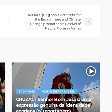
AZORES | Regional Secretariat for
the Environment and Climate
Change promotes 5th Festival of
Natural Fibres in Furnas
SÃO JORGE
VÍDEOS | REPORTAGENS
CRUZAL | Senhor Bom Jesus: uma
expressão genuína da identidade
açoriana (c/ reportagem)