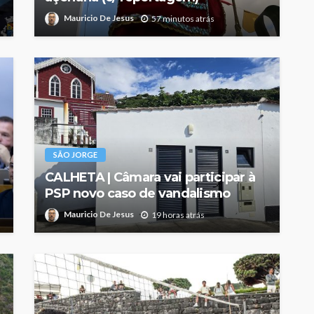
Mauricio De Jesus
57 minutos atrás
SÃO JORGE
CALHETA | Câmara vai participar à
PSP novo caso de vandalismo
Mauricio De Jesus
19 horas atrás