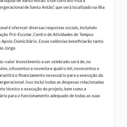
Paroquial de Santo Antão. Esse contrato visa a
rgeracional de Santo Antão”, que será localizado na ilha
nal é oferecer diversas respostas sociais, incluindo
ação Pré-Escolar, Centro de Atividades de Tempos
e Apoio Domiciliário. Essas valências beneficiarão tanto
ão Jorge.
o-valor investimento a ser celebrado será de, no
hões, oitocentos e noventa e quatro mil, novecentos e
rantirá o financiamento necessário para a execução da
rgeracional. Isso inclui todas as despesas relacionadas
o técnico e execução do projeto, bem como a
ário para o funcionamento adequado de todas as suas