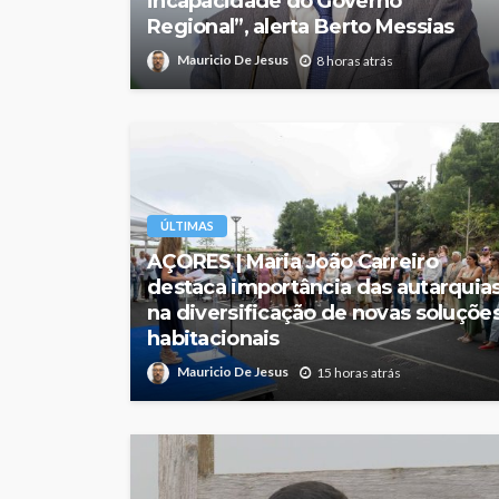
incapacidade do Governo
Regional”, alerta Berto Messias
Mauricio De Jesus
8 horas atrás
ÚLTIMAS
AÇORES | Maria João Carreiro
destaca importância das autarquia
na diversificação de novas soluçõe
habitacionais
Mauricio De Jesus
15 horas atrás