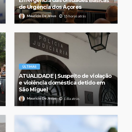
Emergência das Unidades Básicas
de Urgência dos Açores
Mauricio De Jesus
15 horas atrás
ÚLTIMAS
s
ATUALIDADE | Suspeito de violação
s
e violência doméstica detido em
São Miguel
Mauricio De Jesus
1 dia atrás