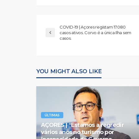
COVID-19 | Açores registam 17.080
casos ativos. Corvo é a única Ilha sem
casos.
YOU MIGHT ALSO LIKE
ÚLTIMAS
AÇORES | “Estamos a regredir
vários anos no turismo por