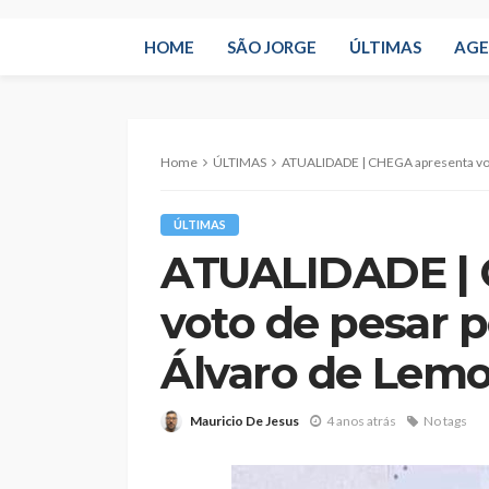
HOME
SÃO JORGE
ÚLTIMAS
AG
Home
ÚLTIMAS
ATUALIDADE | CHEGA apresenta voto de 
ÚLTIMAS
ATUALIDADE | 
voto de pesar p
Álvaro de Lem
Mauricio De Jesus
4 anos atrás
No tags