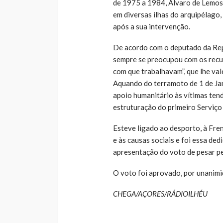
de 1975 a 1984, Álvaro de Lemos
em diversas ilhas do arquipélag
após a sua intervenção.
De acordo com o deputado da Re
sempre se preocupou com os recu
com que trabalhavam”, que lhe va
Aquando do terramoto de 1 de Ja
apoio humanitário às vítimas tend
estruturação do primeiro Serviço
Esteve ligado ao desporto, à Fre
e às causas sociais e foi essa d
apresentação do voto de pesar pe
O voto foi aprovado, por unanimi
CHEGA/AÇORES/RÁDIOILHÉU