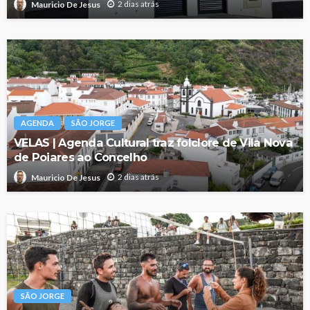
2 dias atrás
Mauricio De Jesus
AGENDA
SÃO JORGE
VELAS | Agenda Cultural traz folclore de Vila Nova
de Poiares ao Concelho
2 dias atrás
Mauricio De Jesus
SÃO JORGE