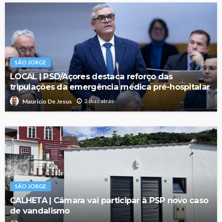
SÃO JORGE
LOCAL | PSD/Açores destaca reforço das
tripulações da emergência médica pré-hospitalar
2 dias atrás
Mauricio De Jesus
SÃO JORGE
CALHETA | Câmara vai participar à PSP novo caso
de vandalismo