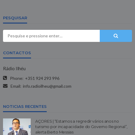
PESQUISAR
CONTACTOS
Rádio Ilhéu
Phone:
+351 924 293 996
Email:
info.radioilheu@gmail.com
NOTICIAS RECENTES
AÇORES | “Estamos a regredir vários anos no
turismo por incapacidade do Governo Regional”,
alerta Berto Messias