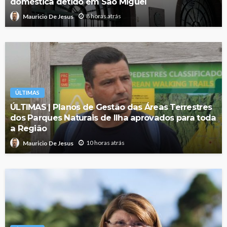
doméstica detido em São Miguel
8 horas atrás
Mauricio De Jesus
ÚLTIMAS
ÚLTIMAS | Planos de Gestão das Áreas Terrestres
dos Parques Naturais de Ilha aprovados para toda
a Região
10 horas atrás
Mauricio De Jesus