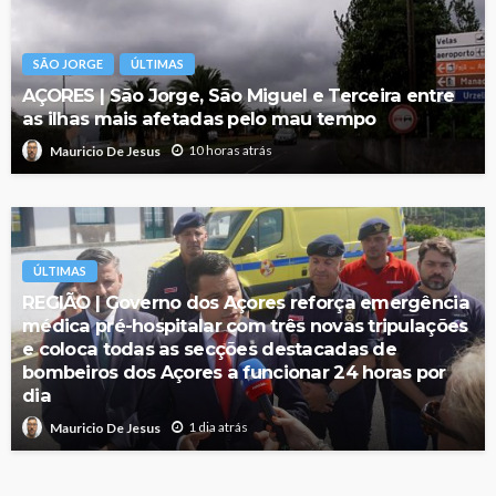
SÃO JORGE
ÚLTIMAS
AÇORES | São Jorge, São Miguel e Terceira entre
as ilhas mais afetadas pelo mau tempo
10 horas atrás
Mauricio De Jesus
ÚLTIMAS
REGIÃO | Governo dos Açores reforça emergência
médica pré-hospitalar com três novas tripulações
e coloca todas as secções destacadas de
bombeiros dos Açores a funcionar 24 horas por
dia
1 dia atrás
Mauricio De Jesus