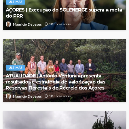
ÚLTIMAS
AÇORES | Execução do SOLENERGE supera a meta
do PRR
10 horas atrás
Mauricio De Jesus
ÚLTIMAS
ATUALIDADE | António Ventura apresenta
resultados e estratégia de valorização das
Reservas Florestais de Recreio dos Açores
10 horas atrás
Mauricio De Jesus