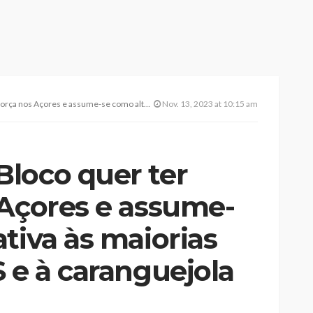
mo alternativa às maiorias absolutas do PS e à caranguejola de direita
Nov. 13, 2023 at 10:15 am
loco quer ter
 Açores e assume-
tiva às maiorias
 e à caranguejola