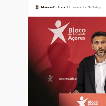
Mauricio De Jesus
3 anos atrás
No tags