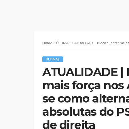
Home
ÚLTIMAS
ATUALIDADE | Bloco quer ter mais força nos Açores e assume-se co
ÚLTIMAS
ATUALIDADE | B
mais força nos
se como alterna
absolutas do PS
de direita