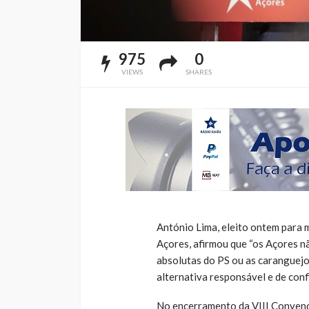
975
0
VIEWS
SHARES
António Lima, eleito ontem para
Açores, afirmou que “os Açores n
absolutas do PS ou as caranguejol
alternativa responsável e de confi
No encerramento da VIII Convenç