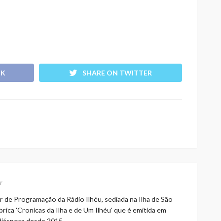
OK
SHARE ON TWITTER
r
r de Programação da Rádio Ilhéu, sediada na Ilha de São
rica 'Cronicas da Ilha e de Um Ilhéu' que é emitida em
 diáspora desde 2015.