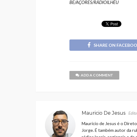
BE/AÇORES/RÁDIOILHÉU
SHARE ON FACEBO
ADD A COMMENT
Mauricio De Jesus
Edito
Maurício de Jesus é o Direto
Jorge. É também autor da rub
rádios locais, regionais e da