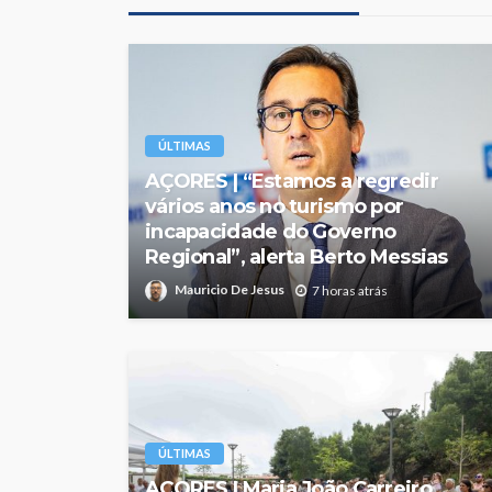
ÚLTIMAS
AÇORES | “Estamos a regredir
vários anos no turismo por
incapacidade do Governo
Regional”, alerta Berto Messias
Mauricio De Jesus
7 horas atrás
ÚLTIMAS
AÇORES | Maria João Carreiro