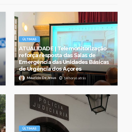
ÚLTIMAS
ATUALIDADE | Telemonitorização
reforça resposta das Salas de
Emergência das Unidades Básicas
de Urgência dos Açores
Mauricio De Jesus
14 horas atrás
ÚLTIMAS