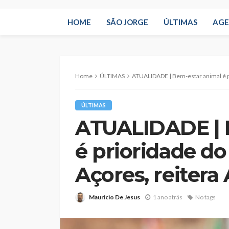
HOME
SÃO JORGE
ÚLTIMAS
AG
Home
ÚLTIMAS
ATUALIDADE | Bem-estar animal é prioridade
ÚLTIMAS
ATUALIDADE | 
é prioridade d
Açores, reitera
Mauricio De Jesus
1 ano atrás
No tags