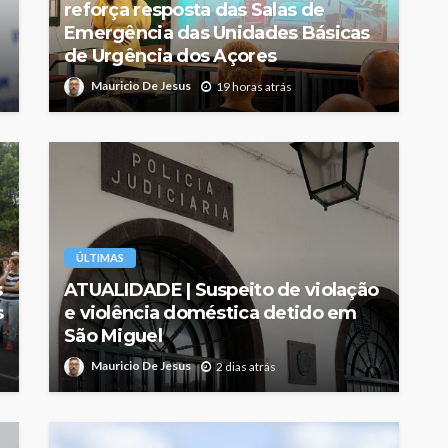
reforça resposta das Salas de
Emergência das Unidades Básicas
de Urgência dos Açores
Mauricio De Jesus
19 horas atrás
ÚLTIMAS
s
ATUALIDADE | Suspeito de violação
s
e violência doméstica detido em
São Miguel
Mauricio De Jesus
2 dias atrás