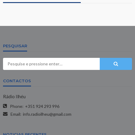
PESQUISAR
CONTACTOS
Rádio Ilhéu
Phone:
+351 924 293 996
Email:
info.radioilheu@gmail.com
NOTICIAS RECENTES