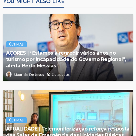
YOU MIGHT ALSO LIKE
ÚLTIMAS
AÇORES | “Estamos a regredir vários anos no
turismo por incapacidade do Governo Regional”,
alerta Berto Messias
2 dias atrás
Mauricio De Jesus
ÚLTIMAS
ATUALIDADE | Telemonitorização reforça resposta
das Salas de Emergência das Unidades Básicas