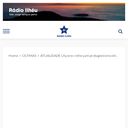
Home
ÚLTIMAS
ATUALIDADE | Açores reforçam protagonismo internacional com nova era de conectividade aérea direta ao Canadá e à Europa