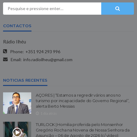
CONTACTOS
Rádio Ilhéu
Phone:
+351 924 293 996
Email:
info.radioilheu@gmail.com
NOTICIAS RECENTES
AÇORES | “Estamos a regredir vários anos no
turismo por incapacidade do Governo Regional”,
alerta Berto Messias
1 dia atrás
TURLOCK | Homilia proferida pelo Monsenhor
Gregório Rocha na Novena de Nossa Senhora da
Assunção – 06 de Agosto de 2026 (c/ vídeo)