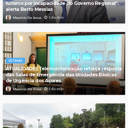
turismo por incapacidade do Governo Regional”,
alerta Berto Messias
1 dia atrás
Mauricio De Jesus
ÚLTIMAS
ATUALIDADE | Telemonitorização reforça resposta
das Salas de Emergência das Unidades Básicas
de Urgência dos Açores
1 dia atrás
Mauricio De Jesus