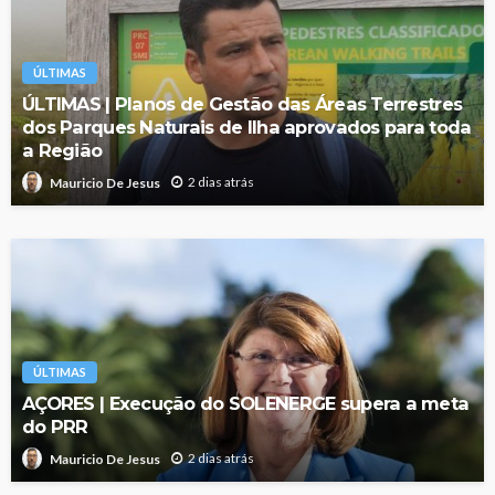
ÚLTIMAS
ÚLTIMAS | Planos de Gestão das Áreas Terrestres
dos Parques Naturais de Ilha aprovados para toda
a Região
2 dias atrás
Mauricio De Jesus
ÚLTIMAS
AÇORES | Execução do SOLENERGE supera a meta
do PRR
2 dias atrás
Mauricio De Jesus