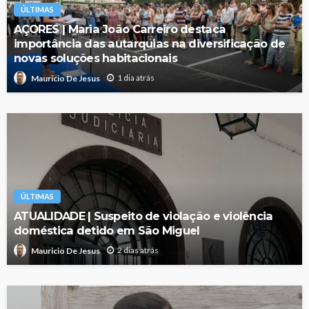
ÚLTIMAS
AÇORES | Maria João Carreiro destaca
importância das autarquias na diversificação de
novas soluções habitacionais
1 dia atrás
Mauricio De Jesus
ÚLTIMAS
ATUALIDADE | Suspeito de violação e violência
doméstica detido em São Miguel
2 dias atrás
Mauricio De Jesus