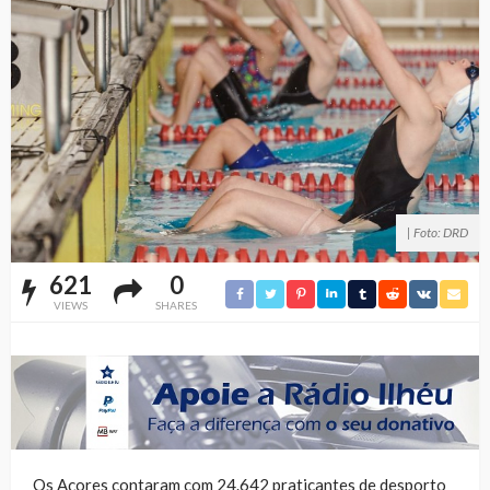
| Foto: DRD
621
0
VIEWS
SHARES
Os Açores contaram com 24.642 praticantes de desporto