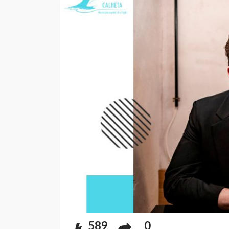
589
0