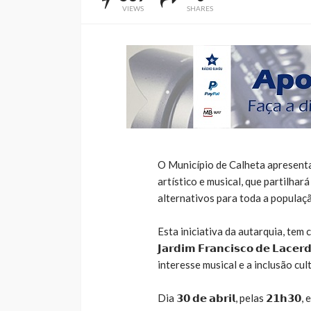
VIEWS
SHARES
O Município de Calheta apresenta o “
artístico e musical, que partilha
alternativos para toda a populaç
Esta iniciativa da autarquia, tem
𝗝𝗮𝗿𝗱𝗶𝗺 𝗙𝗿𝗮𝗻𝗰𝗶𝘀𝗰𝗼 𝗱𝗲 𝗟
interesse musical e a inclusão cult
Dia 𝟯𝟬 𝗱𝗲 𝗮𝗯𝗿𝗶𝗹, pelas 𝟮𝟭𝗵