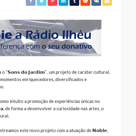
𝗦𝗼𝗻𝘀 𝗱𝗼 𝗝𝗮𝗿𝗱𝗶𝗺” , um projeto de caráter cultural,
rá momentos enriquecedores, diversificados e
ão.
 como intuito a promoção de experiências únicas no
𝗰𝗲𝗿𝗱𝗮, de forma a desenvolver a curiosidade nas artes, o
ural.
𝟯𝟬, estreamos este novo projeto com a atuação de 𝗡𝗼𝗯𝗹𝗲,