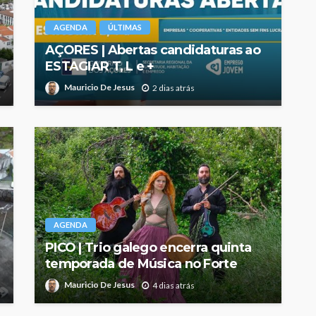
AGENDA
ÚLTIMAS
AÇORES | Abertas candidaturas ao
ESTAGIAR T, L e +
Mauricio De Jesus
2 dias atrás
AGENDA
PICO | Trio galego encerra quinta
temporada de Música no Forte
Mauricio De Jesus
4 dias atrás