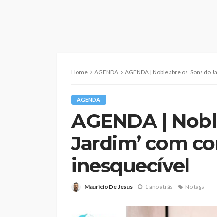
Home
AGENDA
AGENDA | Noble abre os ‘Sons do J
AGENDA
AGENDA | Noble
Jardim’ com co
inesquecível
Mauricio De Jesus
1 ano atrás
No tags