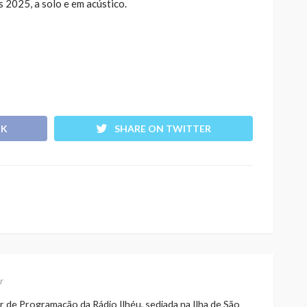
s 2025, a solo e em acústico.
OK
SHARE ON TWITTER
r
r de Programação da Rádio Ilhéu, sediada na Ilha de São