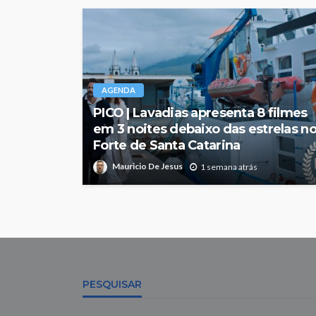
AGENDA
PICO | Lavadias apresenta 8 filmes
em 3 noites debaixo das estrelas n
Forte de Santa Catarina
Mauricio De Jesus
1 semana atrás
PESQUISAR