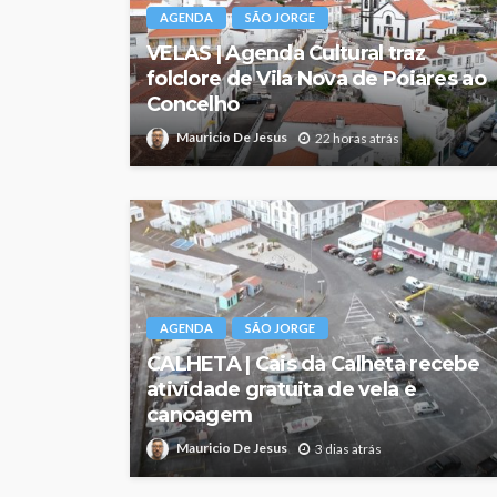
AGENDA
SÃO JORGE
VELAS | Agenda Cultural traz
folclore de Vila Nova de Poiares ao
Concelho
Mauricio De Jesus
22 horas atrás
AGENDA
SÃO JORGE
CALHETA | Cais da Calheta recebe
atividade gratuita de vela e
canoagem
Mauricio De Jesus
3 dias atrás