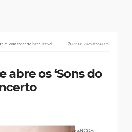
ardim’ com concerto inesquecível
Abr. 08, 2025 at 9:43 am
 abre os ‘Sons do
ncerto