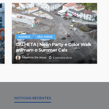
AGENDA
SÃO JORGE
o
CALHETA | Neon Party e Color Walk
animam o Summer Cais
Mauricio De Jesus
1 semana atrás
NOTICIAS RECENTES