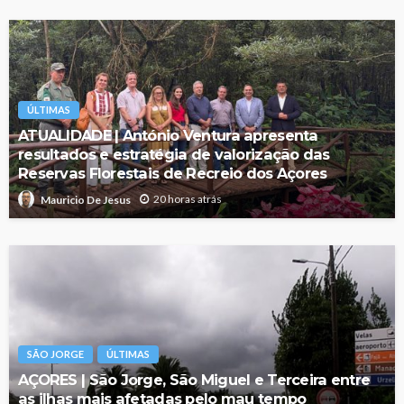
ÚLTIMAS
ATUALIDADE | António Ventura apresenta
resultados e estratégia de valorização das
Reservas Florestais de Recreio dos Açores
20 horas atrás
Mauricio De Jesus
SÃO JORGE
ÚLTIMAS
AÇORES | São Jorge, São Miguel e Terceira entre
as ilhas mais afetadas pelo mau tempo