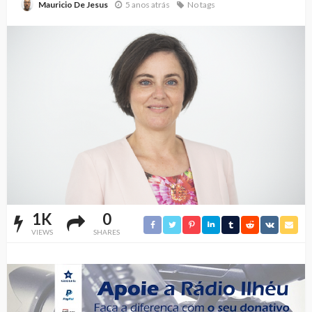
5 anos atrás
No tags
Mauricio De Jesus
1K
0
VIEWS
SHARES