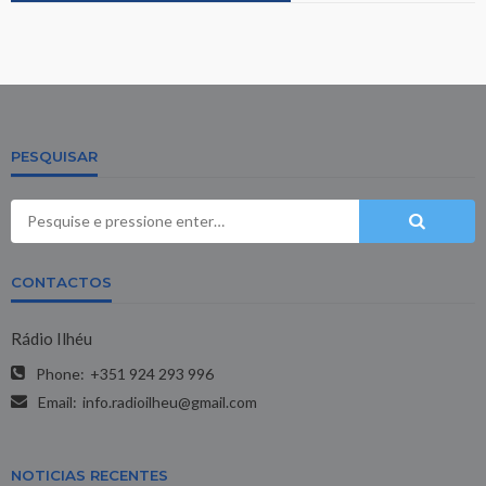
PESQUISAR
CONTACTOS
Rádio Ilhéu
Phone:
+351 924 293 996
Email:
info.radioilheu@gmail.com
NOTICIAS RECENTES