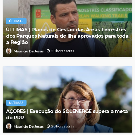
ÚLTIMAS
ÚLTIMAS | Planos de Gestão das Áreas Terrestres
dos Parques Naturais de Ilha aprovados para toda
a Região
20 horas atrás
Mauricio De Jesus
ÚLTIMAS
AÇORES | Execução do SOLENERGE supera a meta
do PRR
20 horas atrás
Mauricio De Jesus