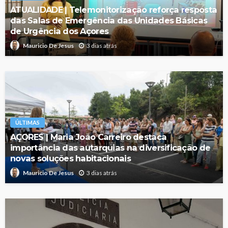
ATUALIDADE | Telemonitorização reforça resposta
das Salas de Emergência das Unidades Básicas
de Urgência dos Açores
3 dias atrás
Mauricio De Jesus
ÚLTIMAS
AÇORES | Maria João Carreiro destaca
importância das autarquias na diversificação de
novas soluções habitacionais
3 dias atrás
Mauricio De Jesus