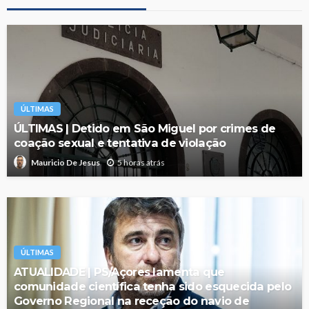
ÚLTIMAS
ÚLTIMAS | Detido em São Miguel por crimes de
coação sexual e tentativa de violação
5 horas atrás
Mauricio De Jesus
ÚLTIMAS
ATUALIDADE | PS/Açores lamenta que
comunidade científica tenha sido esquecida pelo
Governo Regional na receção do navio de