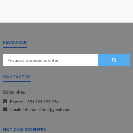
PESQUISAR
CONTACTOS
Rádio Ilhéu
Phone:
+351 924 293 996
Email:
info.radioilheu@gmail.com
NOTICIAS RECENTES