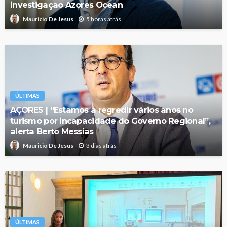
investigação Azores Ocean
5 horas atrás
Mauricio De Jesus
ÚLTIMAS
AÇORES | “Estamos a regredir vários anos no
turismo por incapacidade do Governo Regional”,
alerta Berto Messias
3 dias atrás
Mauricio De Jesus
ÚLTIMAS