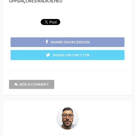
GPPS/AÇORES/RÁDIOILHÉU
SHARE ON FACEBOOK
SHARE ON TWITTER
ADD A COMMENT