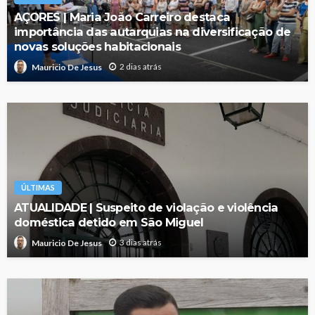
AÇORES | Maria João Carreiro destaca
importância das autarquias na diversificação de
novas soluções habitacionais
2 dias atrás
Mauricio De Jesus
ÚLTIMAS
ATUALIDADE | Suspeito de violação e violência
doméstica detido em São Miguel
3 dias atrás
Mauricio De Jesus