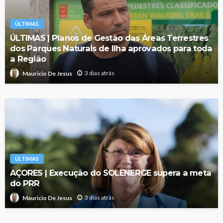
ÚLTIMAS
ÚLTIMAS | Planos de Gestão das Áreas Terrestres
dos Parques Naturais de Ilha aprovados para toda
a Região
3 dias atrás
Mauricio De Jesus
ÚLTIMAS
AÇORES | Execução do SOLENERGE supera a meta
do PRR
3 dias atrás
Mauricio De Jesus