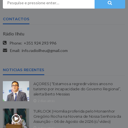
CONTACTOS
Rádio Ilhéu
Phone:
+351 924 293 996
Email:
info.radioilheu@gmail.com
NOTICIAS RECENTES
AÇORES | “Estamos a regredir vários anos no
turismo por incapacidade do Governo Regional”,
alerta Berto Messias
2 dias atrás
TURLOCK | Homilia proferida pelo Monsenhor
Gregório Rocha na Novena de Nossa Senhora da
Assunção – 06 de Agosto de 2026 (c/ vídeo)
2 dias atrás