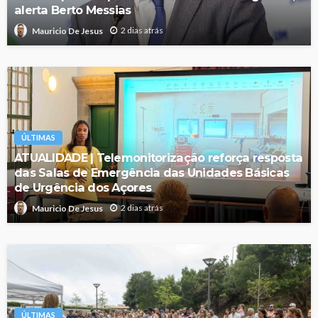
alerta Berto Messias
2 dias atrás
Mauricio De Jesus
ÚLTIMAS
ATUALIDADE | Telemonitorização reforça resposta
das Salas de Emergência das Unidades Básicas
de Urgência dos Açores
2 dias atrás
Mauricio De Jesus
ÚLTIMAS