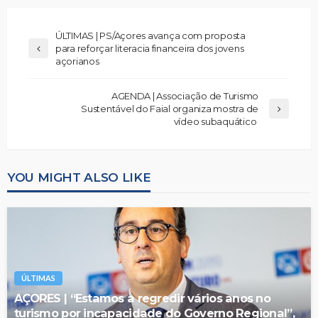
ÚLTIMAS | PS/Açores avança com proposta
para reforçar literacia financeira dos jovens
açorianos
AGENDA | Associação de Turismo
Sustentável do Faial organiza mostra de
vídeo subaquático
YOU MIGHT ALSO LIKE
ÚLTIMAS
AÇORES | “Estamos a regredir vários anos no
turismo por incapacidade do Governo Regional”,