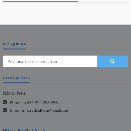
PESQUISAR
CONTACTOS
Rádio Ilhéu
Phone:
+351 924 293 996
Email:
info.radioilheu@gmail.com
NOTICIAS RECENTES