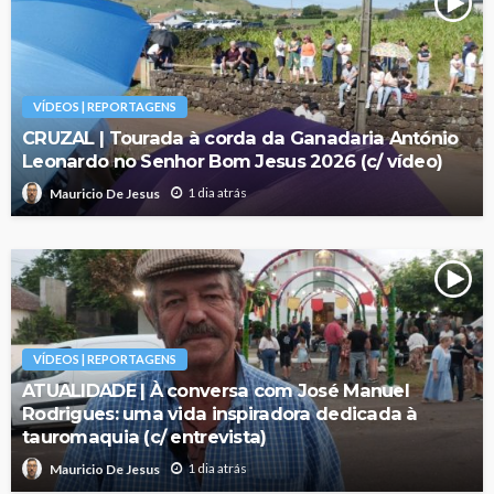
VÍDEOS | REPORTAGENS
CRUZAL | Tourada à corda da Ganadaria António
Leonardo no Senhor Bom Jesus 2026 (c/ vídeo)
1 dia atrás
Mauricio De Jesus
VÍDEOS | REPORTAGENS
ATUALIDADE | À conversa com José Manuel
Rodrigues: uma vida inspiradora dedicada à
tauromaquia (c/ entrevista)
1 dia atrás
Mauricio De Jesus