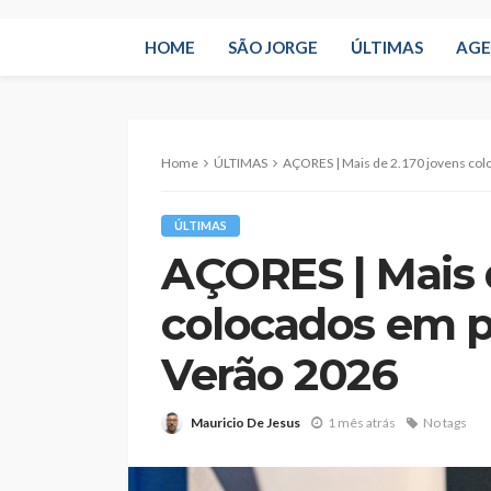
HOME
SÃO JORGE
ÚLTIMAS
AG
Home
ÚLTIMAS
AÇORES | Mais de 2.170 jovens col
ÚLTIMAS
AÇORES | Mais d
colocados em p
Verão 2026
Mauricio De Jesus
1 mês atrás
No tags