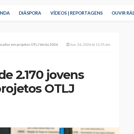
ENDA
DIÁSPORA
VÍDEOS | REPORTAGENS
OUVIR RÁ
ocados em projetos OTLJ Verão 2026
Jun. 26, 2026 at 11:35 am
e 2.170 jovens
rojetos OTLJ