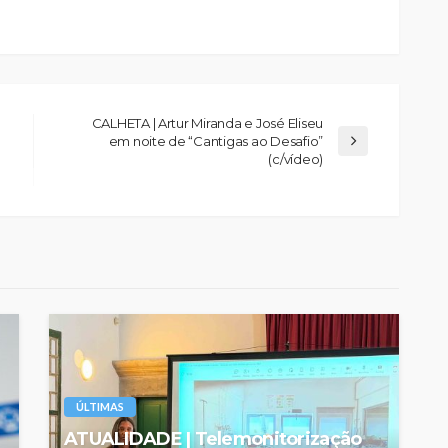
CALHETA | Artur Miranda e José Eliseu
em noite de “Cantigas ao Desafio”
(c/vídeo)
ÚLTIMAS
ATUALIDADE | Telemonitorização