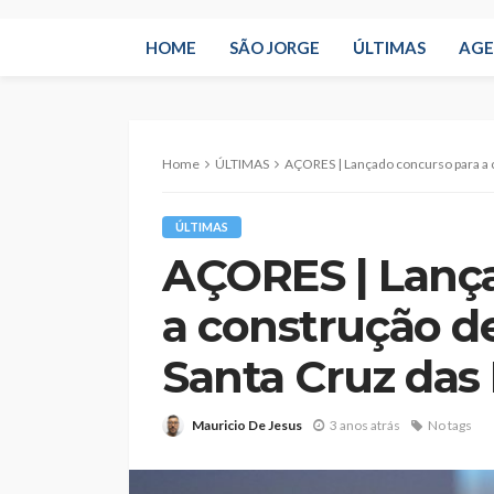
HOME
SÃO JORGE
ÚLTIMAS
AG
Home
ÚLTIMAS
AÇORES | Lançado concurso para a const
ÚLTIMAS
AÇORES | Lanç
a construção d
Santa Cruz das 
Mauricio De Jesus
3 anos atrás
No tags