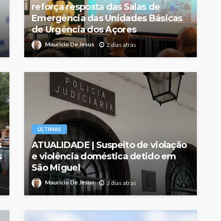
reforça resposta das Salas de
Emergência das Unidades Básicas
de Urgência dos Açores
Mauricio De Jesus
2 dias atrás
ÚLTIMAS
s
ATUALIDADE | Suspeito de violação
s
e violência doméstica detido em
São Miguel
Mauricio De Jesus
3 dias atrás