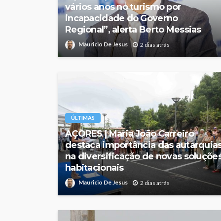
vários anos no turismo por
incapacidade do Governo
Regional”, alerta Berto Messias
Mauricio De Jesus
2 dias atrás
ÚLTIMAS
AÇORES | Maria João Carreiro
destaca importância das autarquia
na diversificação de novas soluçõe
habitacionais
Mauricio De Jesus
2 dias atrás