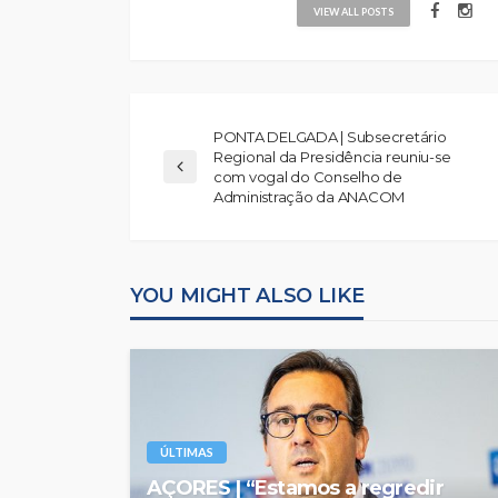
VIEW ALL POSTS
PONTA DELGADA | Subsecretário
Regional da Presidência reuniu-se
com vogal do Conselho de
Administração da ANACOM
YOU MIGHT ALSO LIKE
ÚLTIMAS
AÇORES | “Estamos a regredir