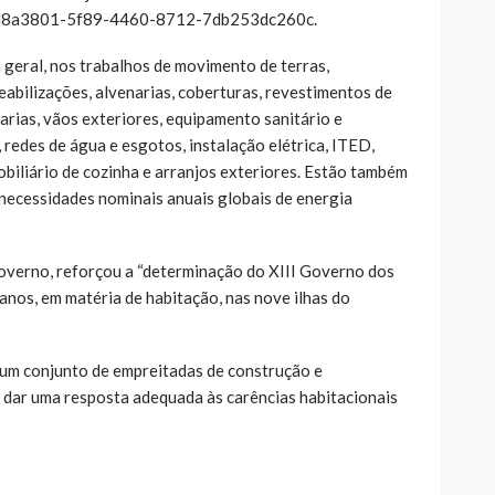
o/6d8a3801-5f89-4460-8712-7db253dc260c.
 geral, nos trabalhos de movimento de terras,
eabilizações, alvenarias, coberturas, revestimentos de
arias, vãos exteriores, equipamento sanitário e
, redes de água e esgotos, instalação elétrica, ITED,
mobiliário de cozinha e arranjos exteriores. Estão também
 necessidades nominais anuais globais de energia
overno, reforçou a “determinação do XIII Governo dos
anos, em matéria de habitação, nas nove ilhas do
 um conjunto de empreitadas de construção e
m dar uma resposta adequada às carências habitacionais