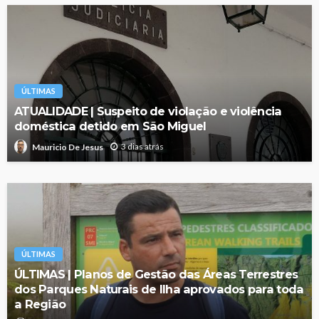
ÚLTIMAS
ATUALIDADE | Suspeito de violação e violência
doméstica detido em São Miguel
3 dias atrás
Mauricio De Jesus
ÚLTIMAS
ÚLTIMAS | Planos de Gestão das Áreas Terrestres
dos Parques Naturais de Ilha aprovados para toda
a Região