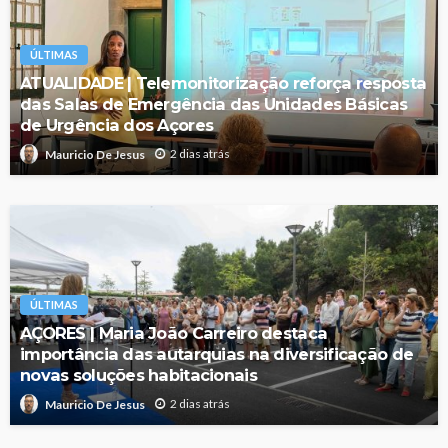
ÚLTIMAS
ATUALIDADE | Telemonitorização reforça resposta
das Salas de Emergência das Unidades Básicas
de Urgência dos Açores
2 dias atrás
Mauricio De Jesus
ÚLTIMAS
AÇORES | Maria João Carreiro destaca
importância das autarquias na diversificação de
novas soluções habitacionais
2 dias atrás
Mauricio De Jesus