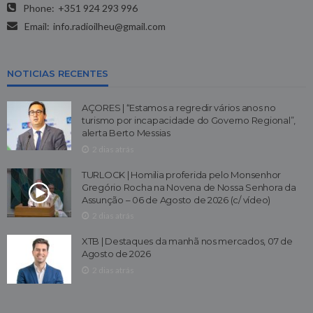
Phone:
+351 924 293 996
Email:
info.radioilheu@gmail.com
NOTICIAS RECENTES
AÇORES | “Estamos a regredir vários anos no
turismo por incapacidade do Governo Regional”,
alerta Berto Messias
2 dias atrás
TURLOCK | Homilia proferida pelo Monsenhor
Gregório Rocha na Novena de Nossa Senhora da
Assunção – 06 de Agosto de 2026 (c/ vídeo)
2 dias atrás
XTB | Destaques da manhã nos mercados, 07 de
Agosto de 2026
2 dias atrás