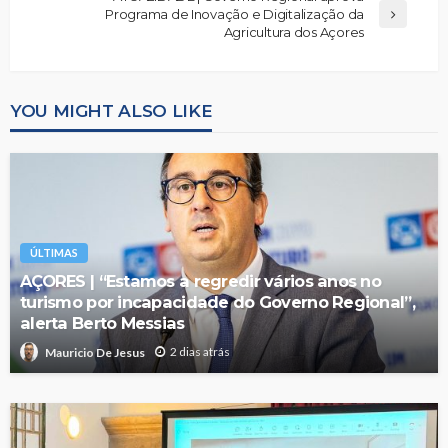
Programa de Inovação e Digitalização da
Agricultura dos Açores
YOU MIGHT ALSO LIKE
ÚLTIMAS
AÇORES | “Estamos a regredir vários anos no
turismo por incapacidade do Governo Regional”,
alerta Berto Messias
2 dias atrás
Mauricio De Jesus