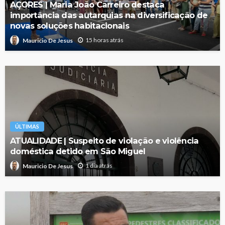
AÇORES | Maria João Carreiro destaca
importância das autarquias na diversificação de
novas soluções habitacionais
15 horas atrás
Mauricio De Jesus
ÚLTIMAS
ATUALIDADE | Suspeito de violação e violência
doméstica detido em São Miguel
1 dia atrás
Mauricio De Jesus