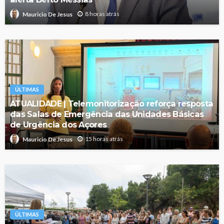
8 horas atrás
Mauricio De Jesus
ÚLTIMAS
ATUALIDADE | Telemonitorização reforça resposta
das Salas de Emergência das Unidades Básicas
de Urgência dos Açores
15 horas atrás
Mauricio De Jesus
ÚLTIMAS