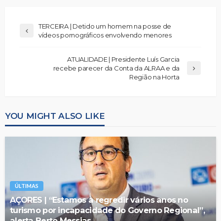
TERCEIRA | Detido um homem na posse de
vídeos pornográficos envolvendo menores
ATUALIDADE | Presidente Luís Garcia
recebe parecer da Conta da ALRAA e da
Região na Horta
YOU MIGHT ALSO LIKE
ÚLTIMAS
AÇORES | “Estamos a regredir vários anos no
turismo por incapacidade do Governo Regional”,
alerta Berto Messias