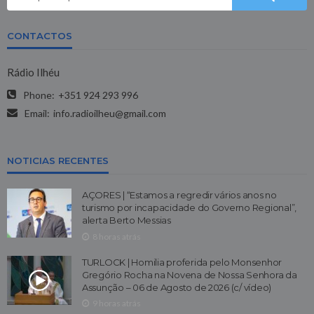
CONTACTOS
Rádio Ilhéu
Phone:
+351 924 293 996
Email:
info.radioilheu@gmail.com
NOTICIAS RECENTES
AÇORES | “Estamos a regredir vários anos no
turismo por incapacidade do Governo Regional”,
alerta Berto Messias
8 horas atrás
TURLOCK | Homilia proferida pelo Monsenhor
Gregório Rocha na Novena de Nossa Senhora da
Assunção – 06 de Agosto de 2026 (c/ vídeo)
9 horas atrás