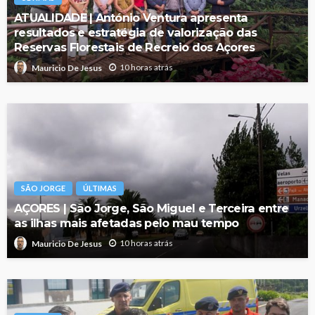
ATUALIDADE | António Ventura apresenta
resultados e estratégia de valorização das
Reservas Florestais de Recreio dos Açores
10 horas atrás
Mauricio De Jesus
SÃO JORGE
ÚLTIMAS
AÇORES | São Jorge, São Miguel e Terceira entre
as ilhas mais afetadas pelo mau tempo
10 horas atrás
Mauricio De Jesus