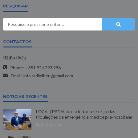
PESQUISAR
CONTACTOS
Rádio Ilhéu
Phone:
+351 924 293 996
Email:
info.radioilheu@gmail.com
NOTICIAS RECENTES
LOCAL | PSD/Açores destaca reforço das
tripulações da emergência médica pré-hospitalar
8 horas atrás