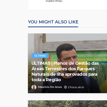
Rádio Ilhéu
YOU MIGHT ALSO LIKE
ÚLTIMAS
ÚLTIMAS | Planos de Gestão das
Áreas Terrestres dos Parques
Naturais de Ilha aprovados para
toda a Região
Mauricio De Jesus
2 horas atrás