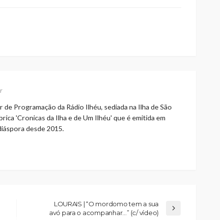
r
r de Programação da Rádio Ilhéu, sediada na Ilha de São
rica 'Cronicas da Ilha e de Um Ilhéu' que é emitida em
 diáspora desde 2015.
LOURAIS | “O mordomo tem a sua
avó para o acompanhar…” (c/ vídeo)