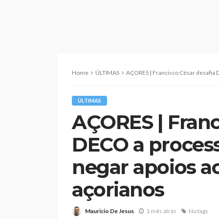
Home
ÚLTIMAS
AÇORES | Francisco César desafia DECO a processa
ÚLTIMAS
AÇORES | Franc
DECO a process
negar apoios a
açorianos
Mauricio De Jesus
1 mês atrás
No tags