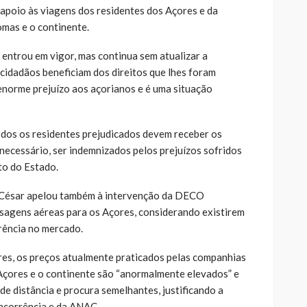
apoio às viagens dos residentes dos Açores e da
mas e o continente.
 entrou em vigor, mas continua sem atualizar a
 cidadãos beneficiam dos direitos que lhes foram
 enorme prejuízo aos açorianos e é uma situação
todos os residentes prejudicados devem receber os
 necessário, ser indemnizados pelos prejuízos sofridos
o do Estado.
o César apelou também à intervenção da DECO
sagens aéreas para os Açores, considerando existirem
rrência no mercado.
es, os preços atualmente praticados pelas companhias
Açores e o continente são “anormalmente elevados” e
e distância e procura semelhantes, justificando a
ncorrência e da ANAC.