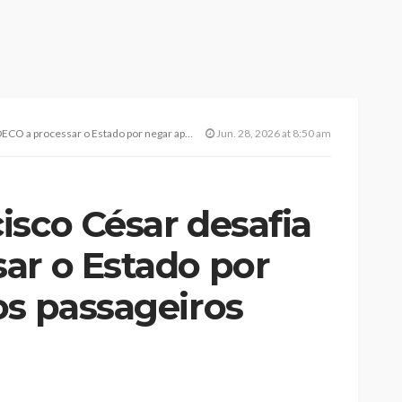
r o Estado por negar apoios aos passageiros açorianos
Jun. 28, 2026 at 8:50 am
isco César desafia
ar o Estado por
os passageiros