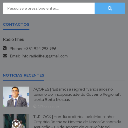
CONTACTOS
Rádio Ilhéu
Phone:
+351 924 293 996
Email:
info.radioilheu@gmail.com
NOTICIAS RECENTES
AÇORES | “Estamos a regredir vários anos no
turismo por incapacidade do Governo Regional”,
alerta Berto Messias
17 horas atrás
TURLOCK | Homilia proferida pelo Monsenhor
Gregório Rocha na Novena de Nossa Senhora da
Assunção – 06 de Agosto de 2026 (c/ vídeo)