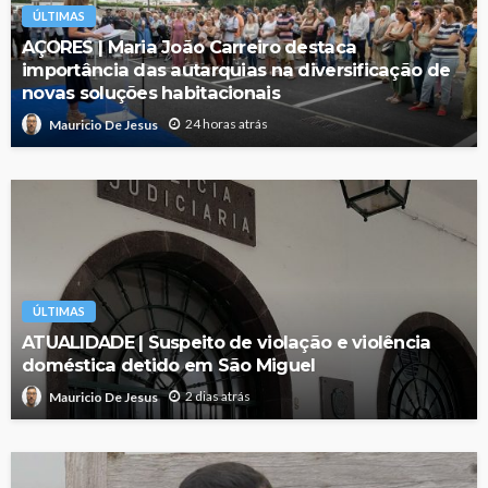
ÚLTIMAS
AÇORES | Maria João Carreiro destaca
importância das autarquias na diversificação de
novas soluções habitacionais
24 horas atrás
Mauricio De Jesus
ÚLTIMAS
ATUALIDADE | Suspeito de violação e violência
doméstica detido em São Miguel
2 dias atrás
Mauricio De Jesus