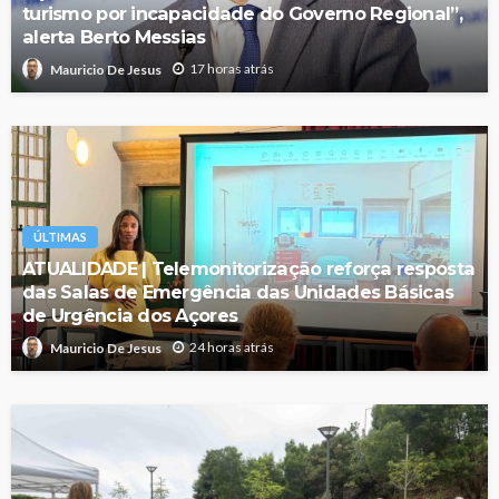
turismo por incapacidade do Governo Regional”,
alerta Berto Messias
17 horas atrás
Mauricio De Jesus
ÚLTIMAS
ATUALIDADE | Telemonitorização reforça resposta
das Salas de Emergência das Unidades Básicas
de Urgência dos Açores
24 horas atrás
Mauricio De Jesus