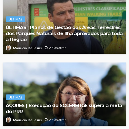
ÚLTIMAS
ÚLTIMAS | Planos de Gestão das Áreas Terrestres
dos Parques Naturais de Ilha aprovados para toda
a Região
2 dias atrás
Mauricio De Jesus
ÚLTIMAS
AÇORES | Execução do SOLENERGE supera a meta
do PRR
2 dias atrás
Mauricio De Jesus