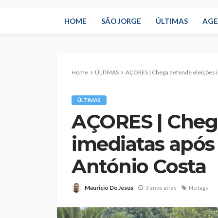
HOME
SÃO JORGE
ÚLTIMAS
AG
Home
ÚLTIMAS
AÇORES | Chega defende eleições im
ÚLTIMAS
AÇORES | Chega
imediatas após
António Costa
Mauricio De Jesus
3 anos atrás
No tags