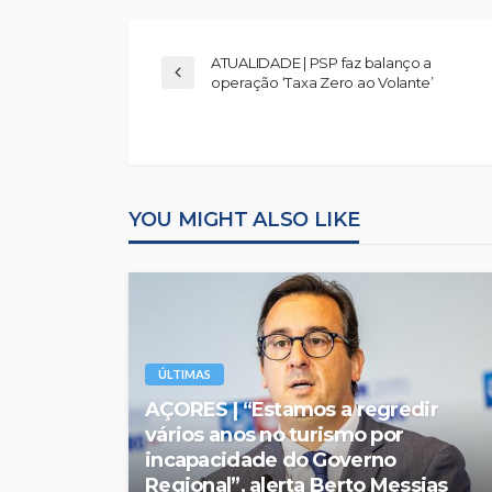
ATUALIDADE | PSP faz balanço a
operação ‘Taxa Zero ao Volante’
YOU MIGHT ALSO LIKE
ÚLTIMAS
AÇORES | “Estamos a regredir
vários anos no turismo por
incapacidade do Governo
Regional”, alerta Berto Messias