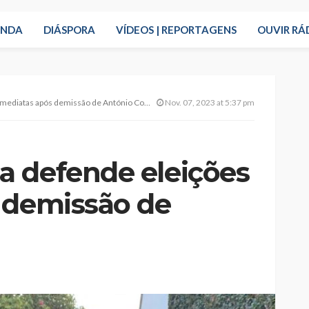
ENDA
DIÁSPORA
VÍDEOS | REPORTAGENS
OUVIR RÁ
ediatas após demissão de António Costa
Nov. 07, 2023 at 5:37 pm
 defende eleições
 demissão de