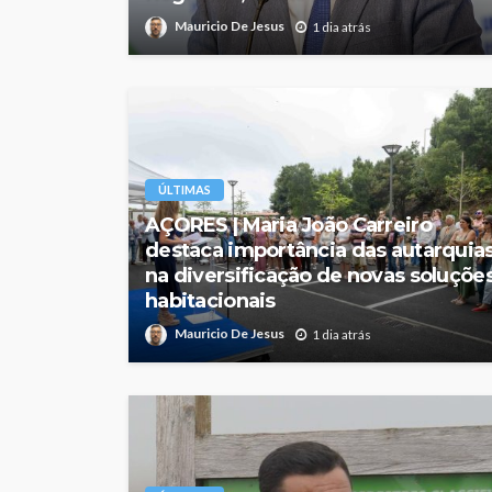
Mauricio De Jesus
1 dia atrás
ÚLTIMAS
AÇORES | Maria João Carreiro
destaca importância das autarquia
na diversificação de novas soluçõe
habitacionais
Mauricio De Jesus
1 dia atrás