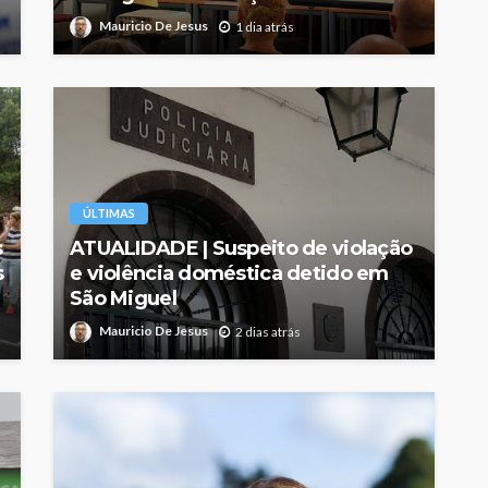
Mauricio De Jesus
1 dia atrás
ÚLTIMAS
s
ATUALIDADE | Suspeito de violação
s
e violência doméstica detido em
São Miguel
Mauricio De Jesus
2 dias atrás