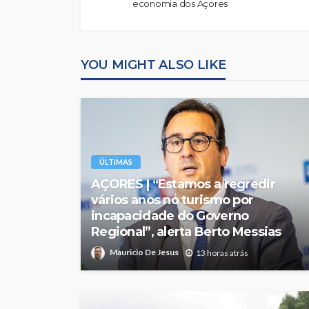
economia dos Açores
YOU MIGHT ALSO LIKE
ÚLTIMAS
AÇORES | “Estamos a regredir
vários anos no turismo por
incapacidade do Governo
Regional”, alerta Berto Messias
Mauricio De Jesus
13 horas atrás