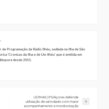
r
r de Programação da Rádio Ilhéu, sediada na Ilha de São
rica 'Cronicas da Ilha e de Um Ilhéu' que é emitida em
 diáspora desde 2015.
ÚLTIMAS | PS/Açores defende
utilização de sal iodado com maior
acompanhamento e monitorização