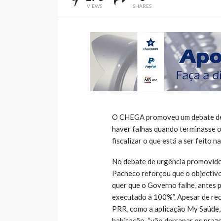
VIEWS
SHARES
O CHEGA promoveu um debate de u
haver falhas quando terminasse 
fiscalizar o que está a ser feito n
No debate de urgência promovido
Pacheco reforçou que o objectivo
quer que o Governo falhe, antes p
executado a 100%”. Apesar de re
PRR, como a aplicação My Saúde,
habitação, “vão derrapar os prazo