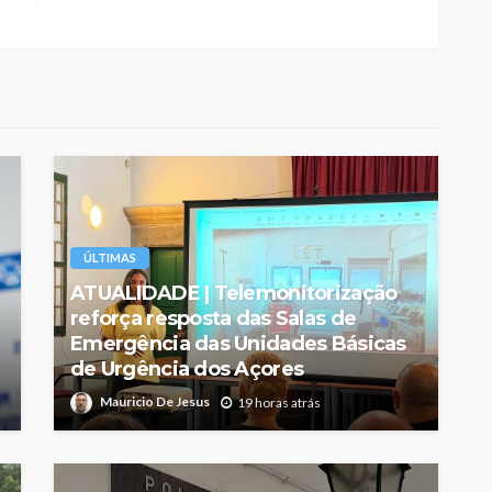
ÚLTIMAS
ATUALIDADE | Telemonitorização
reforça resposta das Salas de
Emergência das Unidades Básicas
de Urgência dos Açores
Mauricio De Jesus
19 horas atrás