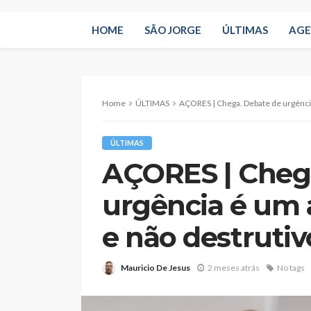
HOME
SÃO JORGE
ÚLTIMAS
AG
Home
ÚLTIMAS
AÇORES | Chega. Debate de urgência
ÚLTIMAS
AÇORES | Cheg
urgência é um a
e não destrutiv
Mauricio De Jesus
2 meses atrás
No tags