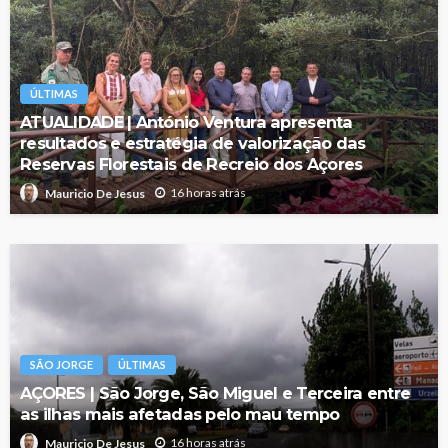
ÚLTIMAS
ATUALIDADE | António Ventura apresenta
resultados e estratégia de valorização das
Reservas Florestais de Recreio dos Açores
16 horas atrás
Mauricio De Jesus
SÃO JORGE
ÚLTIMAS
AÇORES | São Jorge, São Miguel e Terceira entre
as ilhas mais afetadas pelo mau tempo
16 horas atrás
Mauricio De Jesus