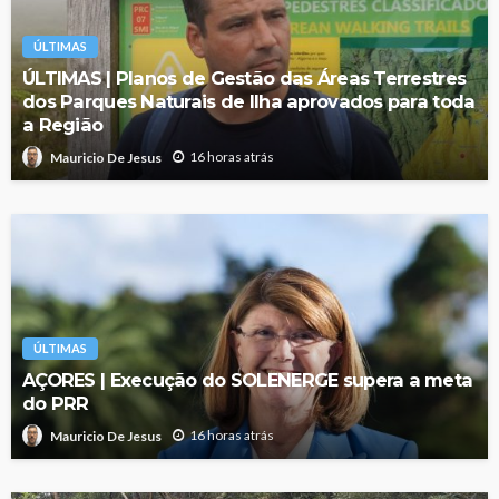
ÚLTIMAS
ÚLTIMAS | Planos de Gestão das Áreas Terrestres
dos Parques Naturais de Ilha aprovados para toda
a Região
16 horas atrás
Mauricio De Jesus
ÚLTIMAS
AÇORES | Execução do SOLENERGE supera a meta
do PRR
16 horas atrás
Mauricio De Jesus