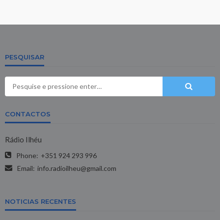
PESQUISAR
CONTACTOS
Rádio Ilhéu
Phone:
+351 924 293 996
Email:
info.radioilheu@gmail.com
NOTICIAS RECENTES