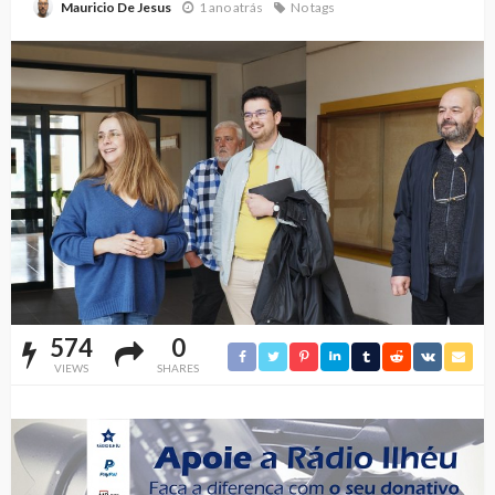
1 ano atrás
No tags
Mauricio De Jesus
574
0
VIEWS
SHARES