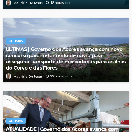
18 horas atrás
Mauricio De Jesus
ÚLTIMAS
ÚLTIMAS | Governo dos Açores avança com novo
concurso para fretamento de navio para
assegurar transporte de mercadorias para as ilhas
do Corvo e das Flores
22 horas atrás
Mauricio De Jesus
ÚLTIMAS
ATUALIDADE | Governo dos Açores avança com