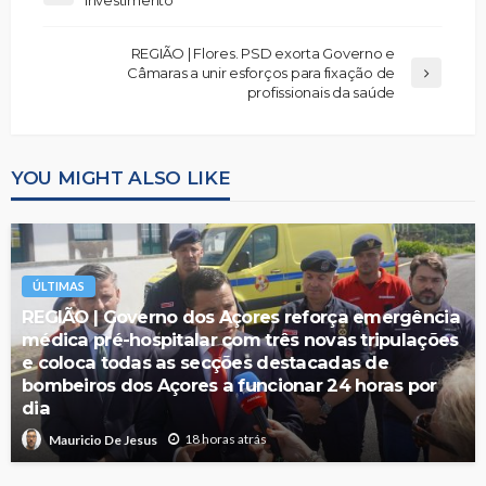
REGIÃO | Flores. PSD exorta Governo e
Câmaras a unir esforços para fixação de
profissionais da saúde
YOU MIGHT ALSO LIKE
ÚLTIMAS
REGIÃO | Governo dos Açores reforça emergência
médica pré-hospitalar com três novas tripulações
e coloca todas as secções destacadas de
bombeiros dos Açores a funcionar 24 horas por
dia
18 horas atrás
Mauricio De Jesus