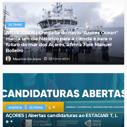
ÚLTIMAS
ATUALIDADE | Chegada do navio “Azores Ocean”
marca um dia histórico para a ciência e para o
futuro do mar dos Açores, afirma José Manuel
Bolieiro
18 horas atrás
Mauricio De Jesus
AGENDA
ÚLTIMAS
AÇORES | Abertas candidaturas ao ESTAGIAR T, L
e +