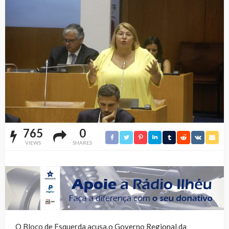
765
0
VIEWS
SHARES
O Bloco de Esquerda acusa o Governo Regional da