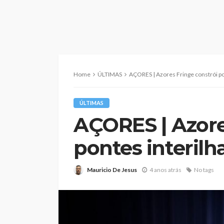
Home
ÚLTIMAS
AÇORES | Azores Fringe constrói po
ÚLTIMAS
AÇORES | Azore
pontes interilh
Mauricio De Jesus
4 anos atrás
No tags