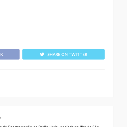
OK
SHARE ON TWITTER
r
r de Programação da Rádio Ilhéu, sediada na Ilha de São