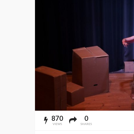
870
0
VIEWS
SHARES