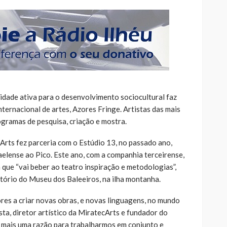
idade ativa para o desenvolvimento sociocultural faz
nternacional de artes, Azores Fringe. Artistas das mais
ogramas de pesquisa, criação e mostra.
Arts fez parceria com o Estúdio 13, no passado ano,
aelense ao Pico. Este ano, com a companhia terceirense,
que “vai beber ao teatro inspiração e metodologias”,
itório do Museu dos Baleeiros, na ilha montanha.
es a criar novas obras, e novas linguagens, no mundo
ta, diretor artístico da MiratecArts e fundador do
o, mais uma razão para trabalharmos em conjunto e