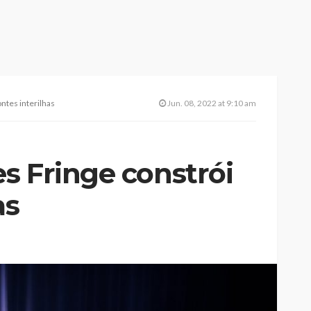
ntes interilhas
Jun. 08, 2022 at 9:10 am
s Fringe constrói
as