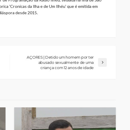
rica 'Cronicas da Ilha e de Um Ilhéu' que é emitida em
 diáspora desde 2015.
AÇORES | Detido um homem por ter
abusado sexualmente de uma
criança com 12 anos de idade