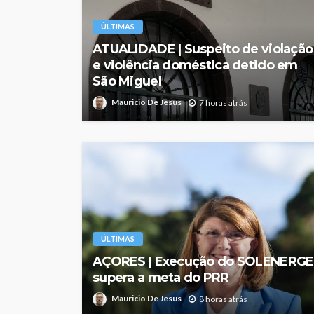
ÚLTIMAS
ATUALIDADE | Suspeito de violação
e violência doméstica detido em
São Miguel
Mauricio De Jesus
7 horas atrás
ÚLTIMAS
AÇORES | Execução do SOLENERGE
supera a meta do PRR
Mauricio De Jesus
8 horas atrás