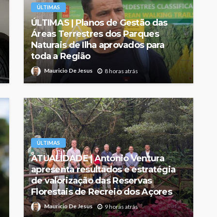
ÚLTIMAS
ÚLTIMAS | Planos de Gestão das
Áreas Terrestres dos Parques
Naturais de Ilha aprovados para
toda a Região
Mauricio De Jesus
8 horas atrás
ÚLTIMAS
ATUALIDADE | António Ventura
apresenta resultados e estratégia
de valorização das Reservas
Florestais de Recreio dos Açores
Mauricio De Jesus
9 horas atrás